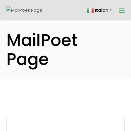
Skip
to
Italian
the
▼
content
MailPoet
Page