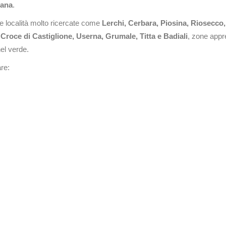
cana
.
e località molto ricercate come
Lerchi, Cerbara, Piosina, Riosecco
Croce di Castiglione, Userna, Grumale, Titta e Badiali
, zone appr
el verde.
are: