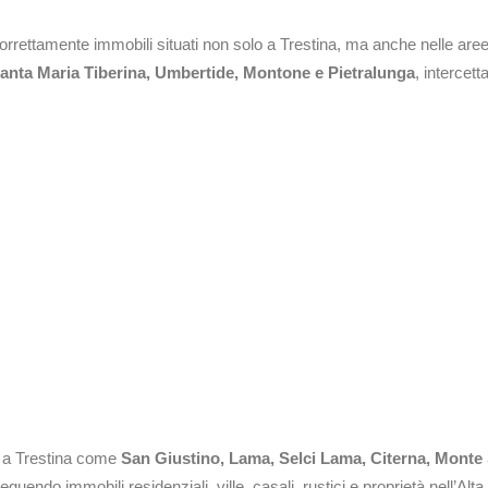
correttamente immobili situati non solo a Trestina, ma anche nelle are
anta Maria Tiberina, Umbertide, Montone e Pietralunga
, intercett
e a Trestina come
San Giustino, Lama, Selci Lama, Citerna, Monte
seguendo immobili residenziali, ville, casali, rustici e proprietà nell’Alta