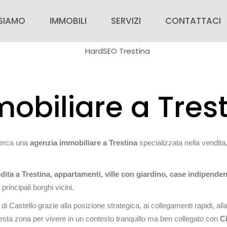
liare: Trestina
 SIAMO
IMMOBILI
SERVIZI
CONTATTACI
SIAMO
IMMOBILI IN VENDITA
PER CHI ACQUISTA
CONTATTACI
IMMOBILI IN AFFITTO
PER CHI VENDE
VALUTAZIONE G
obiliare a Tres
ZIE
IMMOBILI DI PRESTIGIO
AREA PERSONALE
RICERCA CASA
INSERISCI IL TUO IMMOBILE
ORA CON NOI
cerca una
agenzia immobiliare a Trestina
specializzata nella vendita,
dita a Trestina, appartamenti, ville con giardino, case indipendenti, 
principali borghi vicini.
à di Castello grazie alla posizione strategica, ai collegamenti rapidi, al
esta zona per vivere in un contesto tranquillo ma ben collegato con
Ci