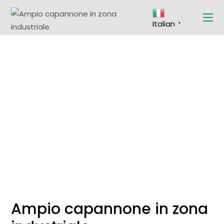
Skip
to
the
Italian
content
▼
Ampio capannone in zona