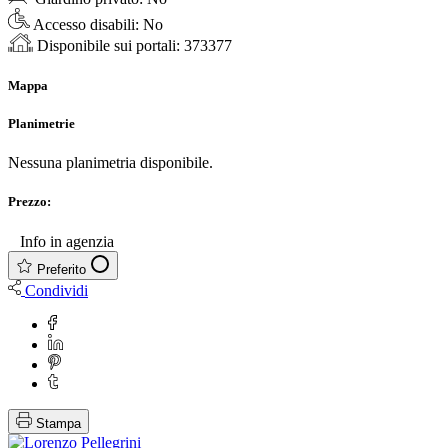
Accesso disabili:
No
Disponibile sui portali:
373377
Mappa
Planimetrie
Nessuna planimetria disponibile.
Prezzo:
€
Info in agenzia
Preferito
Condividi
Stampa