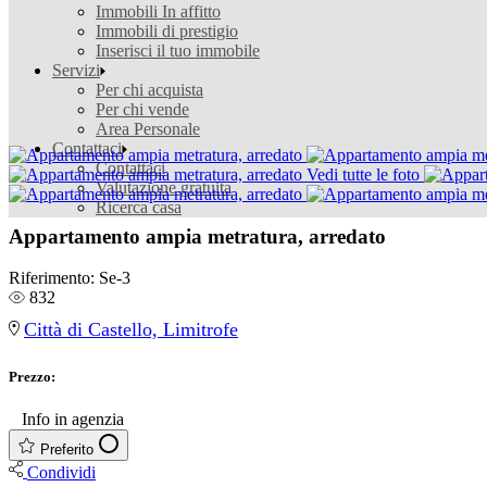
Immobili In affitto
Immobili di prestigio
Inserisci il tuo immobile
Servizi
Per chi acquista
Per chi vende
Area Personale
Contattaci
Contattaci
Vedi tutte le foto
Valutazione gratuita
Ricerca casa
Appartamento ampia metratura, arredato
Riferimento:
Se-3
832
Città di Castello, Limitrofe
Prezzo:
€
Info in agenzia
Preferito
Condividi