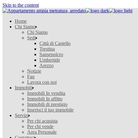
Skip to the content
Home
Chi Siamo
Chi Siamo
Sedi
Città di Castello
Trestina
Sansepolcro
Umbertide
Arezzo
Notizie
Faq
Lavora con noi
Immobili
Immobili In vendita
Immobili In affitto
Immobili di prestigio
Inserisci il tuo immobile
Servizi
Per chi acquista
Per chi vende
Area Personale
Contattaci