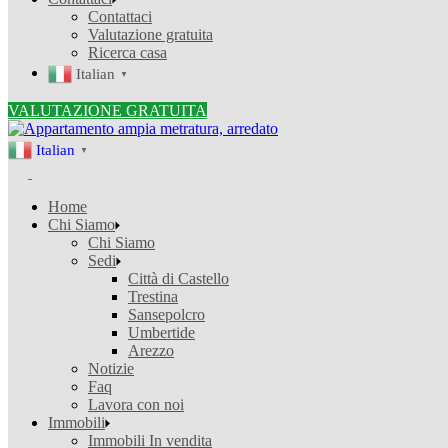
Contattaci
Valutazione gratuita
Ricerca casa
Italian
▼
VALUTAZIONE GRATUITA
Italian
▼
Home
Chi Siamo
Chi Siamo
Sedi
Città di Castello
Trestina
Sansepolcro
Umbertide
Arezzo
Notizie
Faq
Lavora con noi
Immobili
Immobili In vendita