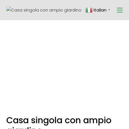
Skip
to
Italian
the
▼
content
Casa singola con ampio