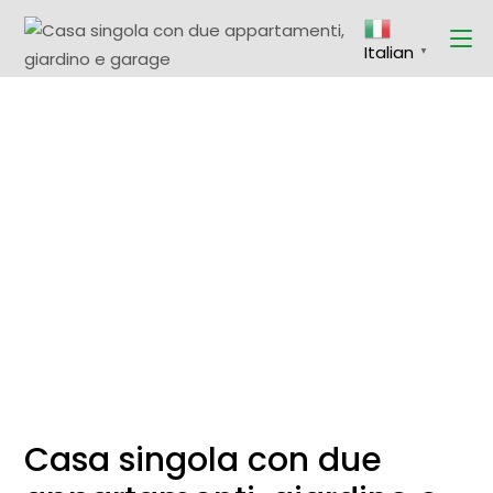
Skip
to
the
Italian
content
▼
Casa singola con due