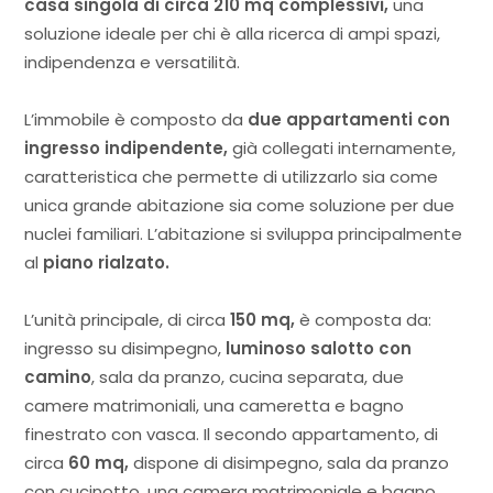
casa singola di circa 210 mq complessivi,
una
soluzione ideale per chi è alla ricerca di ampi spazi,
indipendenza e versatilità.
L’immobile è composto da
due appartamenti con
ingresso indipendente,
già collegati internamente,
caratteristica che permette di utilizzarlo sia come
unica grande abitazione sia come soluzione per due
nuclei familiari. L’abitazione si sviluppa principalmente
al
piano rialzato.
L’unità principale, di circa
150 mq,
è composta da:
ingresso su disimpegno,
luminoso salotto con
camino
, sala da pranzo, cucina separata, due
camere matrimoniali, una cameretta e bagno
finestrato con vasca. Il secondo appartamento, di
circa
60 mq,
dispone di disimpegno, sala da pranzo
con cucinotto, una camera matrimoniale e bagno