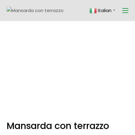
Skip
to
Italian
the
▼
content
Mansarda con terrazzo