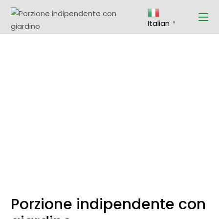
Skip
to
the
Italian
content
▼
Porzione indipendente con