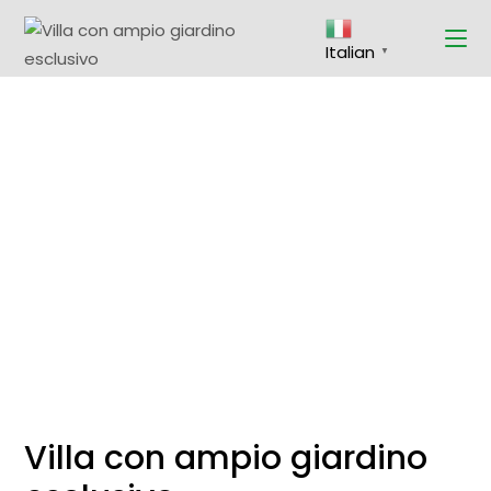
Skip
to
the
Italian
content
▼
Villa con ampio giardino