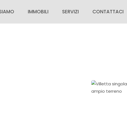
 SIAMO
IMMOBILI
SERVIZI
CONTATTACI
SIAMO
IMMOBILI IN VENDITA
PER CHI ACQUISTA
CONTATTACI
IMMOBILI IN AFFITTO
PER CHI VENDE
VALUTAZIONE G
ZIE
IMMOBILI DI PRESTIGIO
AREA PERSONALE
RICERCA CASA
INSERISCI IL TUO IMMOBILE
ORA CON NOI