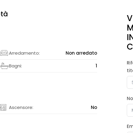
età
V
M
I
C
2
Arredamento:
Non arredato
Ri
2
Bagni:
1
ti
N
o
Ascensore:
No
Em