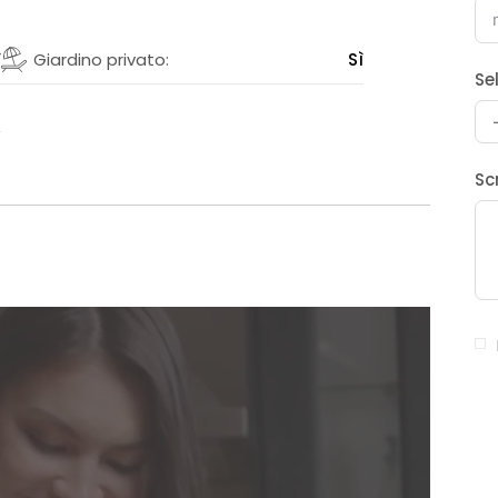
ì
Giardino privato:
Sì
Se
5
Sc