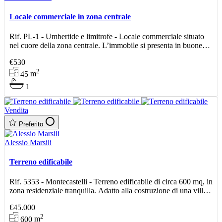
Locale commerciale in zona centrale
Rif. PL-1 - Umbertide e limitrofe - Locale commerciale situato
nel cuore della zona centrale. L’immobile si presenta in buone
condizioni, ideale per diverse tipologie
€530
2
45
m
1
Vendita
Preferito
Alessio Marsili
Terreno edificabile
Rif. 5353 - Montecastelli - Terreno edificabile di circa 600 mq, in
zona residenziale tranquilla. Adatto alla costruzione di una villa
unifamiliare. L’area è facilmen
€45.000
2
600
m