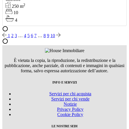
2
250
m
10
4
1
2
3
…
4
5
6
7
…
8
9
10
È vietata la copia, la riproduzione, la redistribuzione e la
pubblicazione, anche parziale, di contenuti e immagini in qualsiasi
forma, salvo espressa autorizzazione dell’autore.
INFO E SERVIZI
Servizi per chi acquista
Servizi per chi vende
Notizie
Privacy Policy
Cookie Policy
LE NOSTRE SEDI