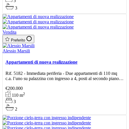
5
3
Vendita
Preferito
Alessio Marsili
Appartamenti di nuova realizzazione
Rif. 5182 - Immediata periferia - Due appartamenti di 110 mq
c.a. l’uno su palazzina con ingresso a 4, posti al secondo piano e
così composti: Ampio soggiorno con cuc
€200.000
2
110
m
3
2