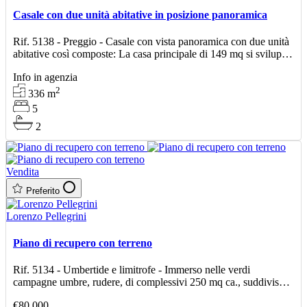
Casale con due unità abitative in posizione panoramica
Rif. 5138 - Preggio - Casale con vista panoramica con due unità
abitative così composte: La casa principale di 149 mq si sviluppa
su due piani, al piano terra troviamo
Info in agenzia
2
336
m
5
2
Vendita
Preferito
Lorenzo Pellegrini
Piano di recupero con terreno
Rif. 5134 - Umbertide e limitrofe - Immerso nelle verdi
campagne umbre, rudere, di complessivi 250 mq ca., suddiviso
su tre livelli, di cui poter recuperare la cubatura per
€80.000