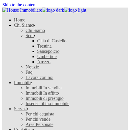
Skip to the content
Home
Chi Siamo
Chi Siamo
Sedi
Città di Castello
Trestina
Sansepolcro
Umbertide
Arezzo
Notizie
Faq
Lavora con noi
Immobili
Immobili In vendita
Immobili In affitto
Immobili di prestigio
Inserisci il tuo immobile
Servizi
Per chi acquista
Per chi vende
Area Personale
Contattaci