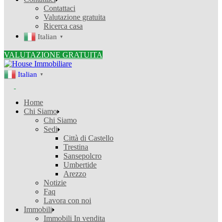
Contattaci
Valutazione gratuita
Ricerca casa
Italian
▼
VALUTAZIONE GRATUITA
Italian
▼
Home
Chi Siamo
Chi Siamo
Sedi
Città di Castello
Trestina
Sansepolcro
Umbertide
Arezzo
Notizie
Faq
Lavora con noi
Immobili
Immobili In vendita