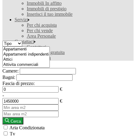
Immobili In affitto
Immobili di prestigio
Inserisci il tuo immobile
Servizi
Per chi acquista
Per chi vende
Area Personale
Contattaci
Contattaci
Valutazione gratuita
Ricerca casa
Camere:
Bagni:
Fascia di prezzo:
€
-
€
Cerca
Aria Condizionata
Tv