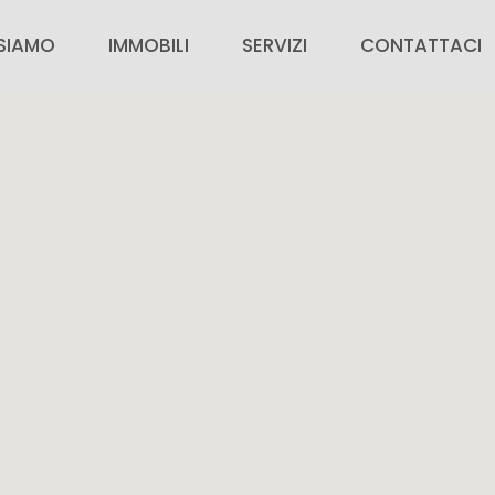
 SIAMO
IMMOBILI
SERVIZI
CONTATTACI
SIAMO
IMMOBILI IN VENDITA
PER CHI ACQUISTA
CONTATTACI
IMMOBILI IN AFFITTO
PER CHI VENDE
VALUTAZIONE G
ZIE
IMMOBILI DI PRESTIGIO
AREA PERSONALE
RICERCA CASA
INSERISCI IL TUO IMMOBILE
ORA CON NOI