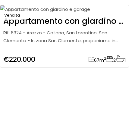
Vendita
Appartamento con giardino e garage
Rif. 6324 - Arezzo - Catona, San Lorentino, San
Clemente - In zona San Clemente, proponiamo in
vendita appartamento di circa 78 mq di cui
calpestabili 67 mq posto al piano t
€220.000
2
67
m
2
1
Vendita
Terra tetto con due appartamenti e giardino
Rif. 6322 - Arezzo - San Leo, Indicatore, Pratantico - In
zona Fiorentina, proponiamo in vendita un’intera
proprietà composta da due appartamenti