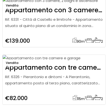
Vendita
Appartamento con 3 camere, 2 bagni e ascensore
Rif. 6331 - Città di Castello e limitrofe - Appartamento
situato al quinto piano di un condominio in zona
residenziale. L’abitazione si apre su un comodo
ingresso e dispo
€139.000
2
90
m
3
2
Vendita
Appartamento con tre camere e garage
Rif. 6326 - Pierantonio e dintorni - A Pierantonio,
appartamento posto al terzo piano, caratterizzato
da ambienti spaziosi e ben distribuiti. L’abitazione è
composta da u
€82.000
2
115
m
3
2