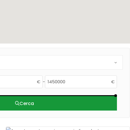
€
-
€
Cerca