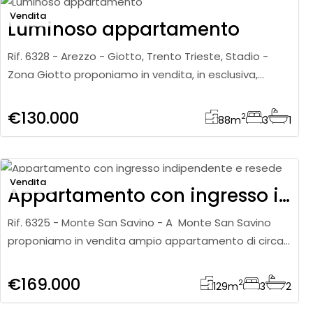
Vendita
Luminoso appartamento
Rif. 6328 - Arezzo - Giotto, Trento Trieste, Stadio -
Zona Giotto proponiamo in vendita, in esclusiva,
appartamento di circa 88 mq posto al quarto ed
ultimo piano di palazzi
€130.000
2
88
m
3
1
Vendita
Appartamento con ingresso indipendente e resede
Rif. 6325 - Monte San Savino - A Monte San Savino
proponiamo in vendita ampio appartamento di circa
129 mq posto al piano terra con ingresso
indipendente e resede privato.
€169.000
2
129
m
3
2