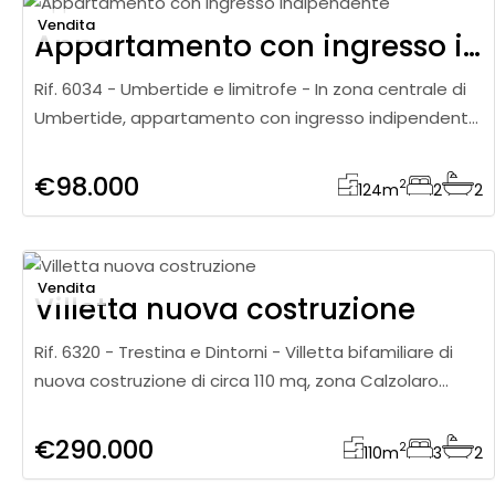
Vendita
Appartamento con ingresso indipendente
Rif. 6034 - Umbertide e limitrofe - In zona centrale di
Umbertide, appartamento con ingresso indipendente
direttamente dalla terrazza, inserito in un contesto
comodo e ben s
€98.000
2
124
m
2
2
Vendita
Villetta nuova costruzione
Rif. 6320 - Trestina e Dintorni - Villetta bifamiliare di
nuova costruzione di circa 110 mq, zona Calzolaro
realizzata in Classe Energetica A4, pensata per offrire
il massim
€290.000
2
110
m
3
2