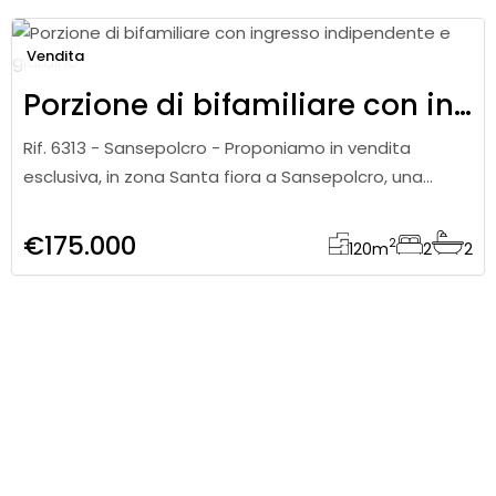
Vendita
Porzione di bifamiliare con ingresso indipendente e giardino
Rif. 6313 - Sansepolcro - Proponiamo in vendita
esclusiva, in zona Santa fiora a Sansepolcro, una
porzione di bifamiliare di circa 120 mq, con ingresso
indipendente, giardin
€175.000
2
120
m
2
2