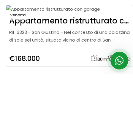
Vendita
Appartamento ristrutturato con garage
Rif. 6323 - San Giustino - Nel contesto di una palazzina
di sole sei unità, situata vicino al centro di San
Giustino, proponiamo in vendita appartamento di
circa 130 mq, po
€168.000
2
130
m
3
2