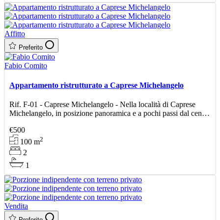
Affitto
Preferito
Fabio Comito
Appartamento ristrutturato a Caprese Michelangelo
Rif. F-01 - Caprese Michelangelo - Nella località di Caprese
Michelangelo, in posizione panoramica e a pochi passi dal centro
e da tutti i principali servizi, proponiamo
€500
2
100
m
2
1
Vendita
Preferito