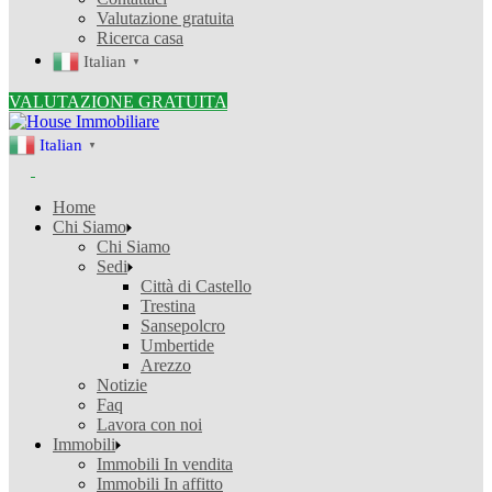
Valutazione gratuita
Ricerca casa
Italian
▼
VALUTAZIONE GRATUITA
Italian
▼
Home
Chi Siamo
Chi Siamo
Sedi
Città di Castello
Trestina
Sansepolcro
Umbertide
Arezzo
Notizie
Faq
Lavora con noi
Immobili
Immobili In vendita
Immobili In affitto