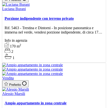
Luciana Burani
Porzione indipendente con terreno privato
Rif. 5463 - Trestina e Dintorni - In posizione panoramica e
immersa nel verde, vendesi porzione indipendente, di circa 170
mq, disposta su due livelli. Al piano primo si svi
Info in agenzia
2
170
m
2
1
Vendita
Preferito
Alessio Marsili
Ampio appartamento in zona centrale