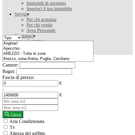
Immobili di prestigio
Inserisci il tuo immobile
Servizi
Per chi acquista
Per chi vende
Area Personale
Contattaci
Contattaci
Valutazione gratuita
Ricerca casa
Camere:
Bagni:
Fascia di prezzo:
€
-
€
Cerca
Aria Condizionata
Tv
Altezza del soffitto