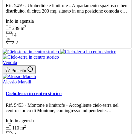
Rif. 5459 - Umbertide e limitrofe - Appartamento spazioso e ben
distribuito, di circa 200 mq, situato in una posizione comoda e
tranquilla. L’immobile è composto da u
Info in agenzia
2
239
m
4
2
Vendita
Preferito
Alessio Marsili
Cielo-terra in centro storico
Rif. 5453 - Montone e limitrofe - Accogliente cielo-terra nel
centro storico di Montone, con ingresso indipendente.
L’abitazione si sviluppa su due livelli ed è così
Info in agenzia
2
110
m