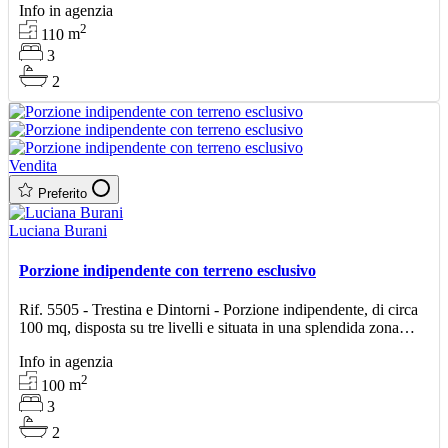
Info in agenzia
2
110
m
3
2
Vendita
Preferito
Luciana Burani
Porzione indipendente con terreno esclusivo
Rif. 5505 - Trestina e Dintorni - Porzione indipendente, di circa
100 mq, disposta su tre livelli e situata in una splendida zona
panoramica. Il primo piano ospita un accogl
Info in agenzia
2
100
m
3
2