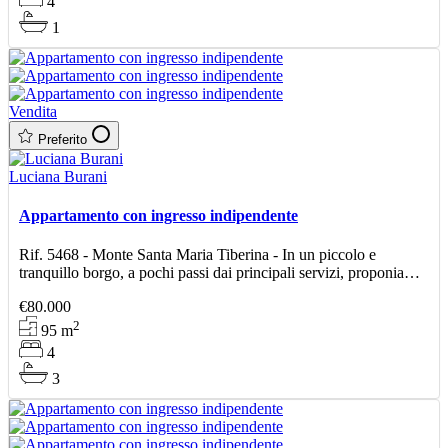
4
1
Vendita
Preferito
Luciana Burani
Appartamento con ingresso indipendente
Rif. 5468 - Monte Santa Maria Tiberina - In un piccolo e
tranquillo borgo, a pochi passi dai principali servizi, proponiamo
un appartamento di circa 95 mq, situato al piano
€80.000
2
95
m
4
3