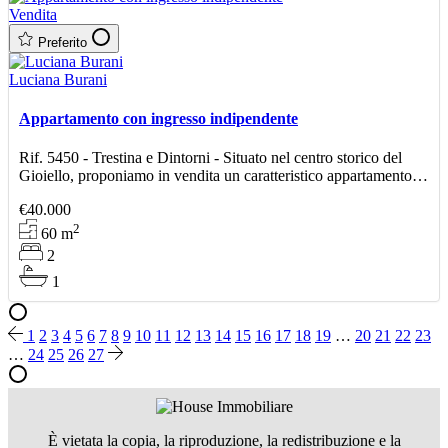
Vendita
Preferito
Luciana Burani
Appartamento con ingresso indipendente
Rif. 5450 - Trestina e Dintorni - Situato nel centro storico del
Gioiello, proponiamo in vendita un caratteristico appartamento,
di 60 mq ca., con ingresso indipendente e do
€40.000
2
60
m
2
1
1
2
3
4
5
6
7
8
9
10
11
12
13
14
15
16
17
18
19
…
20
21
22
23
…
24
25
26
27
È vietata la copia, la riproduzione, la redistribuzione e la