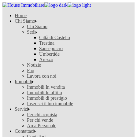
Skip
to
Home
the
Chi Siamo
content
Chi Siamo
Sedi
Città di Castello
Trestina
Sansepolcro
Umbertide
Arezzo
Notizie
Faq
Lavora con noi
Immobili
Immobili In vendita
Immobili In affitto
Immobili di prestigio
Inserisci il tuo immobile
Servizi
Per chi acquista
Per chi vende
Area Personale
Contattaci
Contattaci