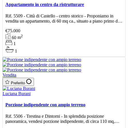
Appartamento in centro da ristrutturare
Rif. 5509 - Città di Castello - centro storico - Proponiamo in
vendita un appartamento, di 60 mq ca., situato a piano primo di
un edificio storico, con ingresso da scala co
€75.000
2
60
m
1
1
Vendita
Preferito
Luciana Burani
Porzione indipendente con ampio terreno
Rif. 5506 - Trestina e Dintorni - In splendida posizione
panoramica, vendesi porzione indipendente, di circa 110 mq,
suddivisa in due unità abitative, ideale per due nuclei