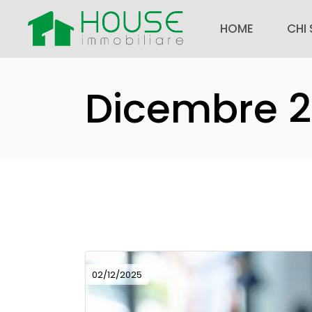
Skip
to
the
HOME
CHI
content
CHI 
Dicembre 
SEDI
NOTI
FAQ
LAV
02/12/2025