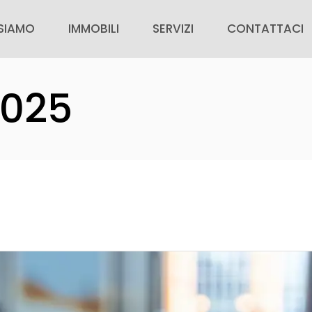
 SIAMO
IMMOBILI
SERVIZI
CONTATTACI
SIAMO
IMMOBILI IN VENDITA
PER CHI ACQUISTA
CONTATTACI
2025
IMMOBILI IN AFFITTO
PER CHI VENDE
VALUTAZIONE G
ZIE
IMMOBILI DI PRESTIGIO
AREA PERSONALE
RICERCA CASA
INSERISCI IL TUO IMMOBILE
ORA CON NOI