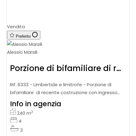
Vendita
Preferito
Alessio Marsili
Porzione di bifamiliare di recente costruzione con giardino
Rif. 6333 - Umbertide e limitrofe - Porzione di
bifamiliare di recente costruzione con ingresso
indipendente, sviluppata su più livelli e
Info in agenzia
caratterizzata da ampi spazi int
2
240
m
4
3