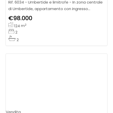
Rif. 6034 - Umbertide e limitrofe - In zona centrale
di Umbertide, appartamento con ingresso
indipendente direttamente dalla terrazza, inserito
€98.000
in un contesto comodo e ben s
2
124
m
2
2
Vendita