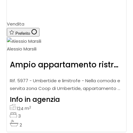
Vendita
Preferito
Alessio Marsili
Ampio appartamento ristrutturato con terrazzi e garage
Rif. 5977 - Umbertide e limitrofe - Nella comoda e
servita zona Coop di Umbertide, appartamento di
124 mq posto al primo piano di una palazzina
Info in agenzia
composta da sole otto unità
2
124
m
3
2