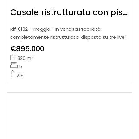
Casale ristrutturato con piscina, uliveto e vista panoramica
Rif. 6132 - Preggio - In vendita Proprietà
completamente ristrutturata, disposta su tre livelli,
inserita in un suggestivo contesto naturale e
€895.000
caratterizzata da ampie viste
2
320
m
5
5