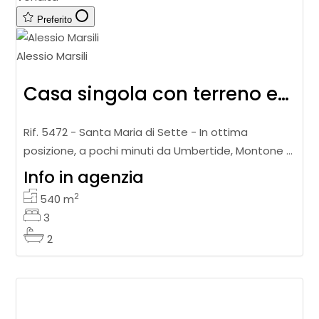
Preferito
Alessio Marsili
Casa singola con terreno edificabile
Rif. 5472 - Santa Maria di Sette - In ottima
posizione, a pochi minuti da Umbertide, Montone e
dall’ingresso della superstrada, casa singola di
Info in agenzia
ampia metratura, circondata
2
540
m
3
2