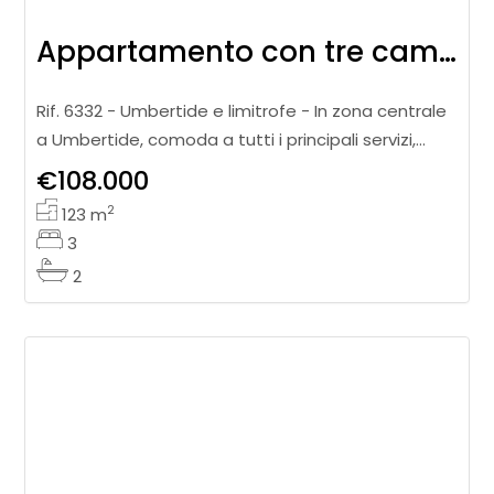
Appartamento con tre camere e garage
Rif. 6332 - Umbertide e limitrofe - In zona centrale
a Umbertide, comoda a tutti i principali servizi,
proponiamo in vendita appartamento posto al
€108.000
terzo piano, caratterizzat
2
123
m
3
2