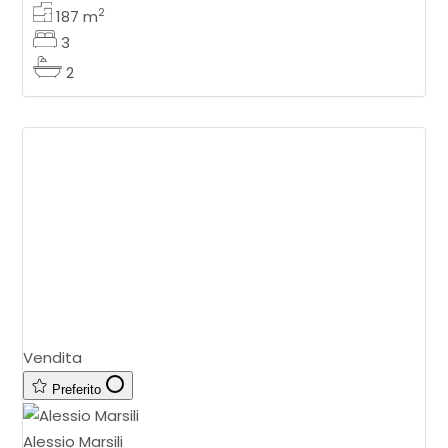
contesto riservat
2
187
m
3
2
Vendita
Preferito
Alessio Marsili