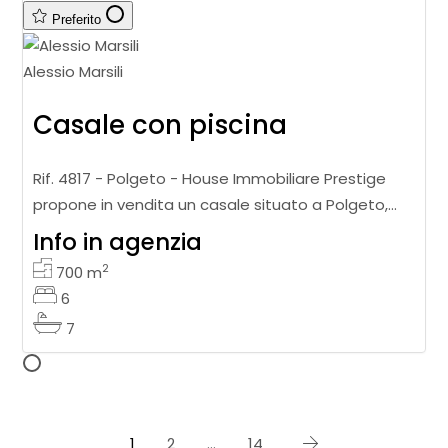
Preferito
Alessio Marsili
Casale con piscina
Rif. 4817 - Polgeto - House Immobiliare Prestige
propone in vendita un casale situato a Polgeto,
immerso nel verde, in posizione panoramica, a soli
Info in agenzia
2 km da Umbertide. La pro
2
700
m
6
7
1
2
…
14