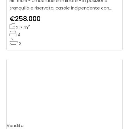
Rif. 5926 - Umbertide e limitrofe - In posizione
tranquilla e riservata, casale indipendente con
ampie potenzialità abitative e terreno. Al piano
€258.000
terra, l’abitazione si a
2
217
m
4
2
Vendita