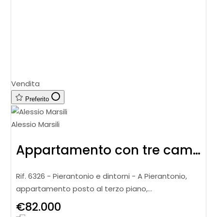
Vendita
Preferito
Alessio Marsili
Appartamento con tre camere e garage
Rif. 6326 - Pierantonio e dintorni - A Pierantonio,
appartamento posto al terzo piano,
caratterizzato da ambienti spaziosi e ben
€82.000
distribuiti. L’abitazione è composta da u