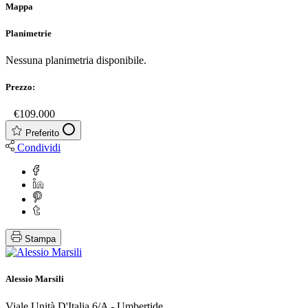
Mappa
Planimetrie
Nessuna planimetria disponibile.
Prezzo:
€
€109.000
Preferito
Condividi
Stampa
Alessio Marsili
Viale Unità D'Italia 6/A - Umbertide