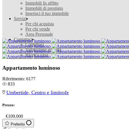
Immobili In affitto
Immobili di prestigio
Inserisci il tuo immobile
Servizi
Per chi acquista
Per chi vende
Area Personale
Contattaci
Contattaci
Valutazione gratuita
Ricerca casa
Appartamento luminoso
Riferimento:
6177
833
Umbertide, Centro e limitrofe
Prezzo:
€
€109.000
Preferito