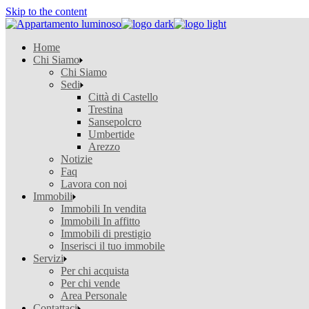
Skip to the content
Home
Chi Siamo
Chi Siamo
Sedi
Città di Castello
Trestina
Sansepolcro
Umbertide
Arezzo
Notizie
Faq
Lavora con noi
Immobili
Immobili In vendita
Immobili In affitto
Immobili di prestigio
Inserisci il tuo immobile
Servizi
Per chi acquista
Per chi vende
Area Personale
Contattaci