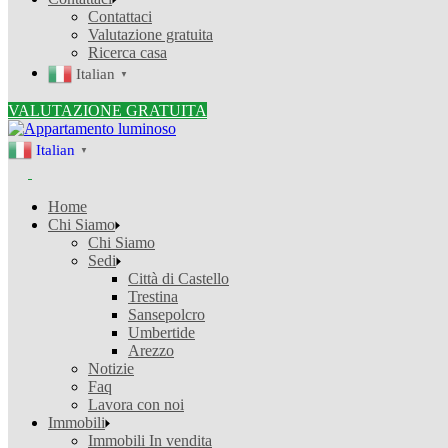
Contattaci
Valutazione gratuita
Ricerca casa
Italian
▼
VALUTAZIONE GRATUITA
Italian
▼
Home
Chi Siamo
Chi Siamo
Sedi
Città di Castello
Trestina
Sansepolcro
Umbertide
Arezzo
Notizie
Faq
Lavora con noi
Immobili
Immobili In vendita