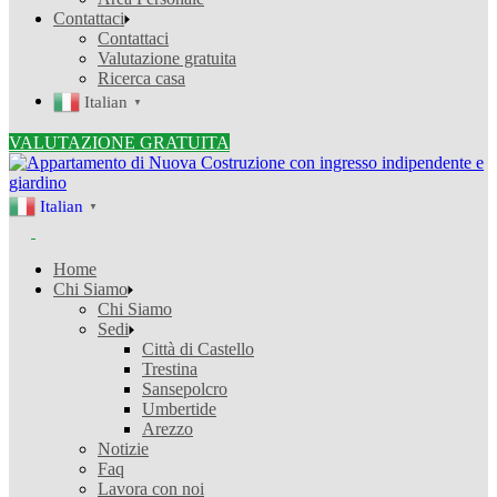
Contattaci
Contattaci
Valutazione gratuita
Ricerca casa
Italian
▼
VALUTAZIONE GRATUITA
Italian
▼
Home
Chi Siamo
Chi Siamo
Sedi
Città di Castello
Trestina
Sansepolcro
Umbertide
Arezzo
Notizie
Faq
Lavora con noi