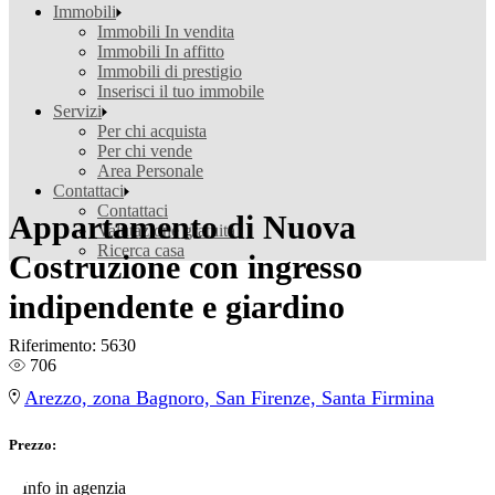
Immobili
Immobili In vendita
Immobili In affitto
Immobili di prestigio
Inserisci il tuo immobile
Servizi
Per chi acquista
Per chi vende
Area Personale
Contattaci
Contattaci
Appartamento di Nuova
Valutazione gratuita
Ricerca casa
Costruzione con ingresso
indipendente e giardino
Riferimento:
5630
706
Arezzo, zona Bagnoro, San Firenze, Santa Firmina
Prezzo:
€
Info in agenzia