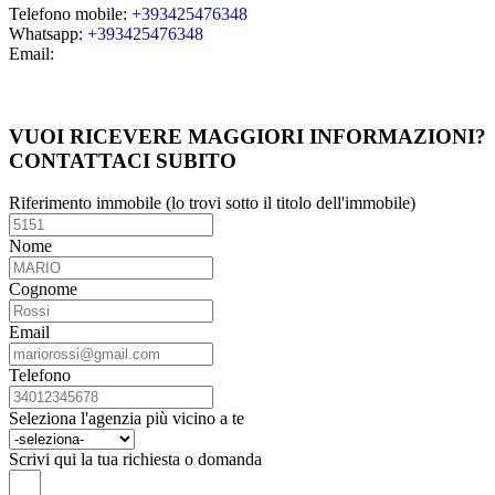
Telefono mobile:
+393425476348
Whatsapp:
+393425476348
Email:
Guarda i miei immobili
VUOI RICEVERE MAGGIORI INFORMAZIONI?
CONTATTACI SUBITO
Riferimento immobile (lo trovi sotto il titolo dell'immobile)
Nome
Cognome
Email
Telefono
Seleziona l'agenzia più vicino a te
Scrivi qui la tua richiesta o domanda