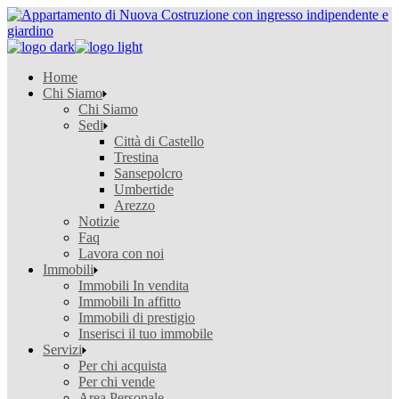
Home
Chi Siamo
Chi Siamo
Sedi
Città di Castello
Trestina
Sansepolcro
Umbertide
Arezzo
Notizie
Faq
Lavora con noi
Immobili
Immobili In vendita
Immobili In affitto
Immobili di prestigio
Inserisci il tuo immobile
Servizi
Per chi acquista
Per chi vende
Area Personale