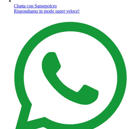
Chatta con Sansepolcro
Rispondiamo in modo super veloce!