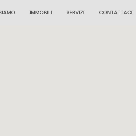
 SIAMO
IMMOBILI
SERVIZI
CONTATTACI
SIAMO
IMMOBILI IN VENDITA
PER CHI ACQUISTA
CONTATTACI
IMMOBILI IN AFFITTO
PER CHI VENDE
VALUTAZIONE G
ZIE
IMMOBILI DI PRESTIGIO
AREA PERSONALE
RICERCA CASA
INSERISCI IL TUO IMMOBILE
ORA CON NOI