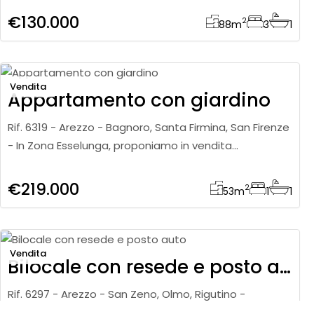
ultimo piano di palazzi
€130.000
2
88
m
3
1
Vendita
Appartamento con giardino
Rif. 6319 - Arezzo - Bagnoro, Santa Firmina, San Firenze
- In Zona Esselunga, proponiamo in vendita
appartamento di circa 53 mq posto al piano terra.
L’abitazione è c
€219.000
2
53
m
1
1
Vendita
Bilocale con resede e posto auto
Rif. 6297 - Arezzo - San Zeno, Olmo, Rigutino -
Proponiamo in vendita, in Loc. Rigutino, bilocale al