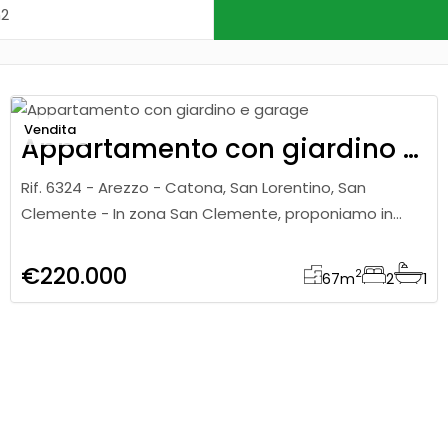
Vendita
Appartamento con giardino e garage
Rif. 6324 - Arezzo - Catona, San Lorentino, San
Clemente - In zona San Clemente, proponiamo in
vendita appartamento di circa 78 mq di cui
calpestabili 67 mq posto al piano t
€220.000
2
67
m
2
1