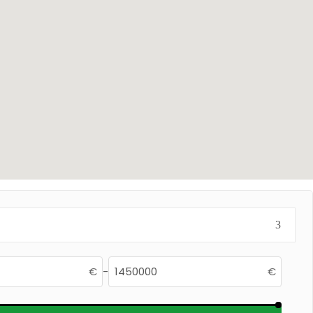
€
-
€