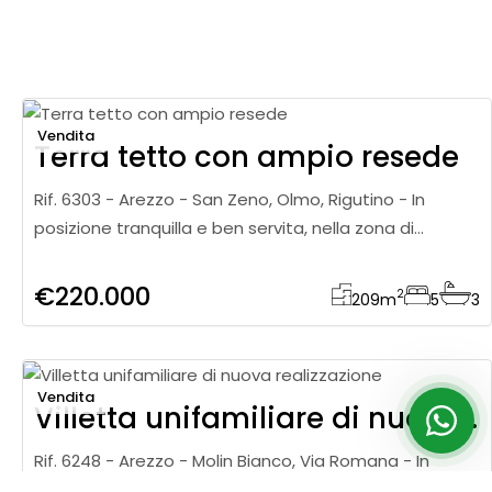
Vendita
Terra tetto con ampio resede
Rif. 6303 - Arezzo - San Zeno, Olmo, Rigutino - In
posizione tranquilla e ben servita, nella zona di
Rigutino, proponiamo in vendita terratetto libero su
tre lati di circa 2
€220.000
2
209
m
5
3
Vendita
Villetta unifamiliare di nuova realizzazione
Rif. 6248 - Arezzo - Molin Bianco, Via Romana - In
posizione riservata e immersa nel verde della