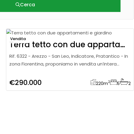
Cerca
Vendita
Terra tetto con due appartamenti e giardino
Rif. 6322 - Arezzo - San Leo, Indicatore, Pratantico - In
zona Fiorentina, proponiamo in vendita un’intera
proprietà composta da due appartamenti
indipendenti, ideale
€290.000
2
220
m
5
2