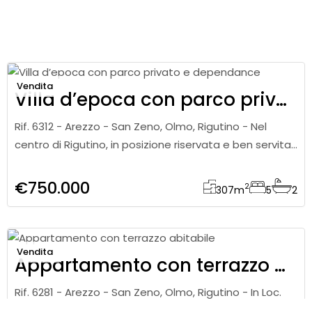
Vendita
Villa d’epoca con parco privato e dependance
Rif. 6312 - Arezzo - San Zeno, Olmo, Rigutino - Nel
centro di Rigutino, in posizione riservata e ben servita,
a pochi chilometri dal centro di Arezzo, proponiamo in
vendita
€750.000
2
307
m
5
2
Vendita
Appartamento con terrazzo abitabile
Rif. 6281 - Arezzo - San Zeno, Olmo, Rigutino - In Loc.
San Zeno, proponiamo in vendita, appartamento di