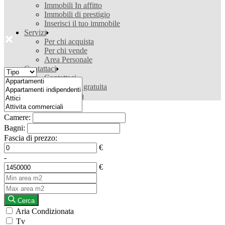
Immobili In affitto
Immobili di prestigio
Inserisci il tuo immobile
Servizi
Per chi acquista
Per chi vende
Area Personale
Contattaci
Contattaci
Valutazione gratuita
Ricerca casa
Camere:
Bagni:
Fascia di prezzo:
€
-
€
Cerca
Aria Condizionata
Tv