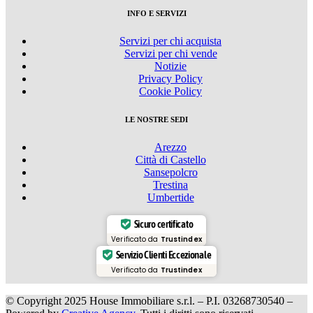
INFO E SERVIZI
Servizi per chi acquista
Servizi per chi vende
Notizie
Privacy Policy
Cookie Policy
LE NOSTRE SEDI
Arezzo
Città di Castello
Sansepolcro
Trestina
Umbertide
Sicuro certificato
Verificato da
Trustindex
Servizio Clienti Eccezionale
Verificato da
Trustindex
© Copyright 2025 House Immobiliare s.r.l. – P.I. 03268730540 –