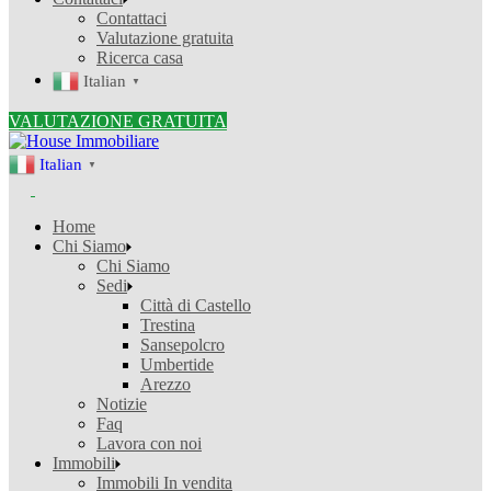
Contattaci
Valutazione gratuita
Ricerca casa
Italian
▼
VALUTAZIONE GRATUITA
Italian
▼
Home
Chi Siamo
Chi Siamo
Sedi
Città di Castello
Trestina
Sansepolcro
Umbertide
Arezzo
Notizie
Faq
Lavora con noi
Immobili
Immobili In vendita