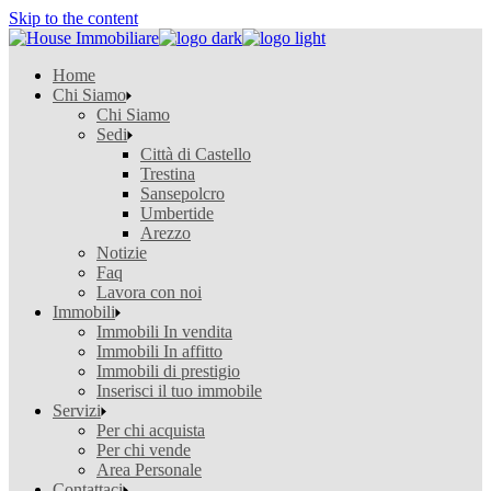
Skip to the content
Home
Chi Siamo
Chi Siamo
Sedi
Città di Castello
Trestina
Sansepolcro
Umbertide
Arezzo
Notizie
Faq
Lavora con noi
Immobili
Immobili In vendita
Immobili In affitto
Immobili di prestigio
Inserisci il tuo immobile
Servizi
Per chi acquista
Per chi vende
Area Personale
Contattaci