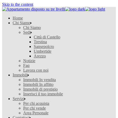
Skip to the content
Home
Chi Siamo
Chi Siamo
Sedi
Città di Castello
Trestina
Sansepolcro
Umbertide
Arezzo
Notizie
Faq
Lavora con noi
Immobili
Immobili In vendita
Immobili In affitto
Immobili di prestigio
Inserisci il tuo immobile
Servizi
Per chi acquista
Per chi vende
Area Personale
Contattaci