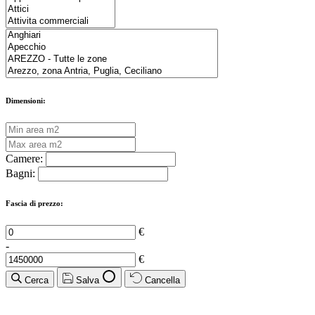
Dimensioni:
Camere:
Bagni:
Fascia di prezzo:
€
-
€
Cerca
Salva
Cancella