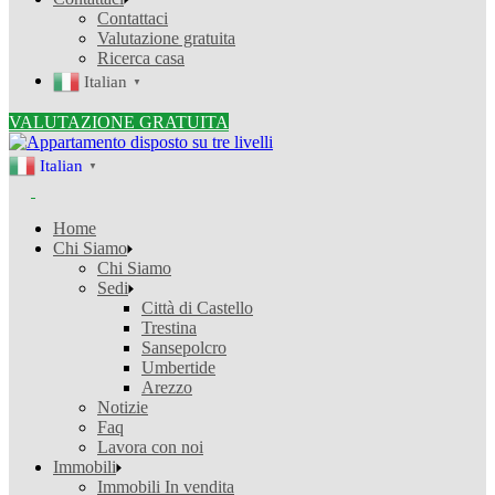
Contattaci
Valutazione gratuita
Ricerca casa
Italian
▼
VALUTAZIONE GRATUITA
Italian
▼
Home
Chi Siamo
Chi Siamo
Sedi
Città di Castello
Trestina
Sansepolcro
Umbertide
Arezzo
Notizie
Faq
Lavora con noi
Immobili
Immobili In vendita