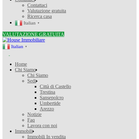
Contattaci
Valutazione gratuita
Ricerca casa
Italian
▼
VALUTAZIONE GRATUITA
Italian
▼
Home
Chi Siamo
Chi Siamo
Sedi
Città di Castello
Trestina
Sansepolcro
Umbertide
Arezzo
Notizie
Faq
Lavora con noi
Immobili
Immobili In vendita