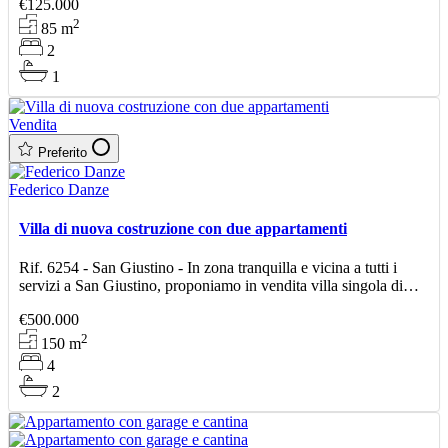
€125.000
2
85
m
2
1
Vendita
Preferito
Federico Danze
Villa di nuova costruzione con due appartamenti
Rif. 6254 - San Giustino - In zona tranquilla e vicina a tutti i
servizi a San Giustino, proponiamo in vendita villa singola di
nuova costruzione di circa 150 mq, progettata
€500.000
2
150
m
4
2