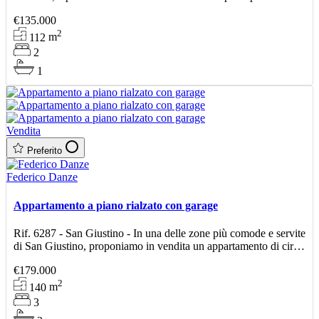
facilmente raggiungibili, proponiam
€135.000
2
112
m
2
1
Vendita
Preferito
Federico Danze
Appartamento a piano rialzato con garage
Rif. 6287 - San Giustino - In una delle zone più comode e servite
di San Giustino, proponiamo in vendita un appartamento di circa
140 mq, posto al piano rialzato. L’i
€179.000
2
140
m
3