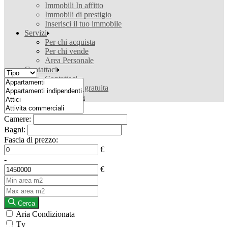
Immobili In affitto
Immobili di prestigio
Inserisci il tuo immobile
Servizi
Per chi acquista
Per chi vende
Area Personale
Contattaci
Contattaci
Valutazione gratuita
Ricerca casa
Camere:
Bagni:
Fascia di prezzo:
€
-
€
Cerca
Aria Condizionata
Tv