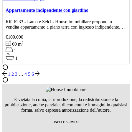
Appartamento indipendente con giardino
Rif. 6233 - Lama e Selci - House Immobiliare propone in
vendita appartamento a piano terra con ingresso indipendente,
situato in contesto comodo e ben servito. L’immobile
€109.000
2
60
m
1
1
1
2
3
…
4
5
6
È vietata la copia, la riproduzione, la redistribuzione e la
pubblicazione, anche parziale, di contenuti e immagini in qualsiasi
forma, salvo espressa autorizzazione dell’autore.
INFO E SERVIZI