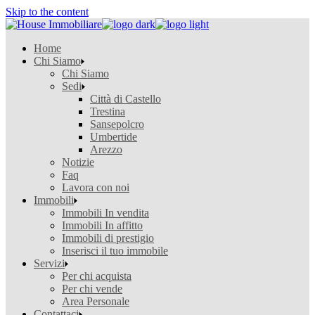
Skip to the content
Home
Chi Siamo
Chi Siamo
Sedi
Città di Castello
Trestina
Sansepolcro
Umbertide
Arezzo
Notizie
Faq
Lavora con noi
Immobili
Immobili In vendita
Immobili In affitto
Immobili di prestigio
Inserisci il tuo immobile
Servizi
Per chi acquista
Per chi vende
Area Personale
Contattaci