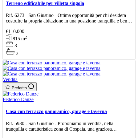
Terreno edificabile per villetta singola
Rif. 6273 - San Giustino - Ottima opportunità per chi desidera
costruire la propria abitazione in una posizione tranquilla e ben
collegata. Terreno edificabile della superf
€110.000
2
815
m
3
2
Vendita
Preferito
Federico Danze
Casa con terrazzo panoramico, garage e taverna
Rif. 5930 - San Giustino - Proponiamo in vendita, nella
tranquilla e caratteristica zona di Cospaia, una graziosa
abitazione di circa 85 mq, libera su due lati, luminosa e