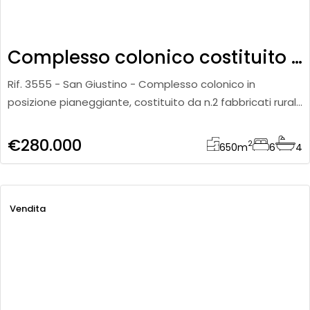
Complesso colonico costituito da 2 fabbricati
Rif. 3555 - San Giustino - Complesso colonico in
posizione pianeggiante, costituito da n.2 fabbricati rurali
aventi rispettivamente una superficie di 450 mq per il
fabbricat
€280.000
2
650
m
6
4
Vendita