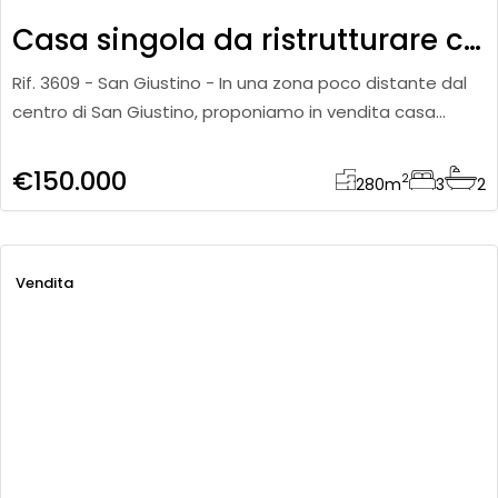
Casa singola da ristrutturare con ampio giardino
Rif. 3609 - San Giustino - In una zona poco distante dal
centro di San Giustino, proponiamo in vendita casa
semi-indipendente di circa 280 mq complessivi da
ristrutturare, l
€150.000
2
280
m
3
2
Vendita