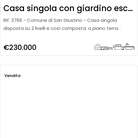
Casa singola con giardino esclusivo
Rif. 3766 - Comune di San Giustino - Casa singola
disposta su 2 livelli e così composta: a piano terra
garage allo stato grezzo e locale attualmente adibito
ad uso commerci
€230.000
2
220
m
2
1
Vendita