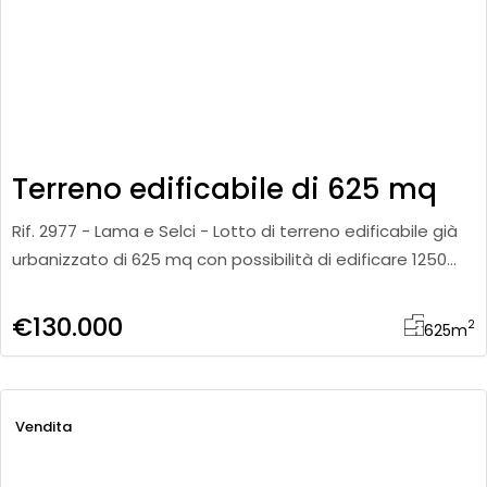
Terreno edificabile di 625 mq
Rif. 2977 - Lama e Selci - Lotto di terreno edificabile già
urbanizzato di 625 mq con possibilità di edificare 1250
metri cubi. Indice di edificabilità 2 – superfic
€130.000
2
625
m
Vendita