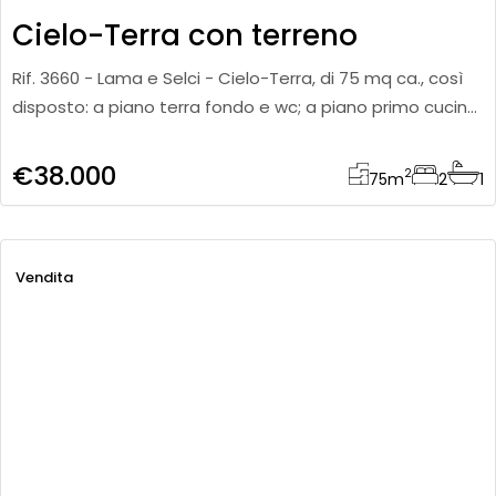
Cielo-Terra con terreno
Rif. 3660 - Lama e Selci - Cielo-Terra, di 75 mq ca., così
disposto: a piano terra fondo e wc; a piano primo cucina
e soggiorno; a piano secondo 2 camere. Oltre
€38.000
2
75
m
2
1
Vendita