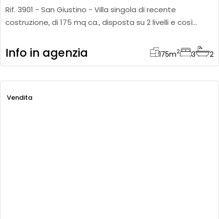
Rif. 3901 - San Giustino - Villa singola di recente
costruzione, di 175 mq ca., disposta su 2 livelli e così
strutturata: a piano terra: soggiorno open space con
predisposi
Info in agenzia
2
175
m
3
2
Vendita