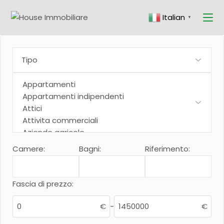
Skip
to
Italian
the
▼
content
Camere:
Bagni:
Riferimento:
Fascia di prezzo:
€
-
€