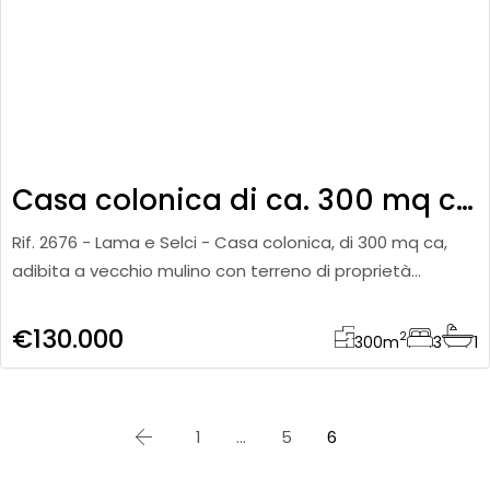
Casa colonica di ca. 300 mq con terreno ed annesso
Rif. 2676 - Lama e Selci - Casa colonica, di 300 mq ca,
adibita a vecchio mulino con terreno di proprietà
esclusiva di 6500 metri oltre ad annesso di 150 metri da
€130.000
2
300
m
3
1
1
…
5
6