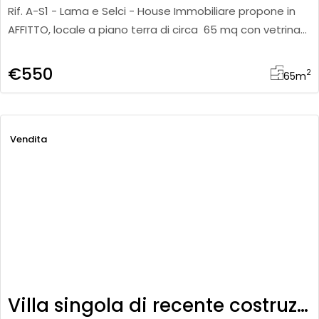
Rif. A-S1 - Lama e Selci - House Immobiliare propone in
AFFITTO, locale a piano terra di circa 65 mq con vetrina
fronte strada. Attualmente diviso, internamente in 4
local
€550
2
65
m
Vendita
Villa singola di recente costruzione con giardino esclusivo