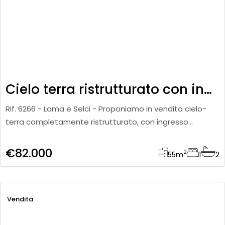
Cielo terra ristrutturato con ingresso indipendente
Rif. 6266 - Lama e Selci - Proponiamo in vendita cielo-
terra completamente ristrutturato, con ingresso
indipendente e lastricato esclusivo, ideale per chi cerca
una soluzion
€82.000
2
55
m
1
2
Vendita