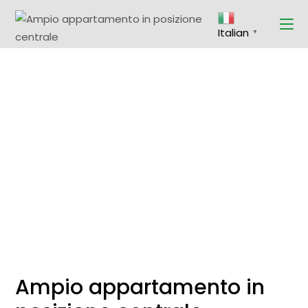
Skip
to
the
Italian
content
▼
Ampio appartamento in