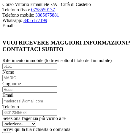
Corso Vittorio Emanuele 7/A - Città di Castello
Telefono fisso:
0758559137
Telefono mobile:
3385675881
Whatsapp:
3455177199
Email:
Guarda i miei immobili
VUOI RICEVERE MAGGIORI INFORMAZIONI?
CONTATTACI SUBITO
Riferimento immobile (lo trovi sotto il titolo dell'immobile)
Nome
Cognome
Email
Telefono
Seleziona l'agenzia più vicino a te
Scrivi qui la tua richiesta o domanda