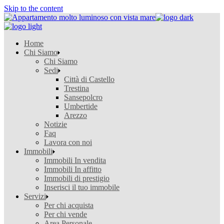
Skip to the content
Home
Chi Siamo
Chi Siamo
Sedi
Città di Castello
Trestina
Sansepolcro
Umbertide
Arezzo
Notizie
Faq
Lavora con noi
Immobili
Immobili In vendita
Immobili In affitto
Immobili di prestigio
Inserisci il tuo immobile
Servizi
Per chi acquista
Per chi vende
Area Personale