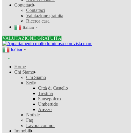
Contattaci
Contattaci
Valutazione gratuita
Ricerca casa
Italian
▼
VALUTAZIONE GRATUITA
Italian
▼
Home
Chi Siamo
Chi Siamo
Sedi
Città di Castello
Trestina
Sansepolcro
Umbertide
Arezzo
Notizie
Faq
Lavora con noi
Immobili