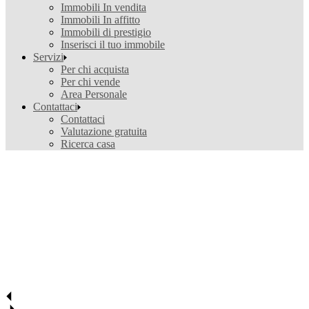
Immobili In vendita
Immobili In affitto
Immobili di prestigio
Inserisci il tuo immobile
Servizi
Per chi acquista
Per chi vende
Area Personale
Contattaci
Contattaci
Valutazione gratuita
Ricerca casa