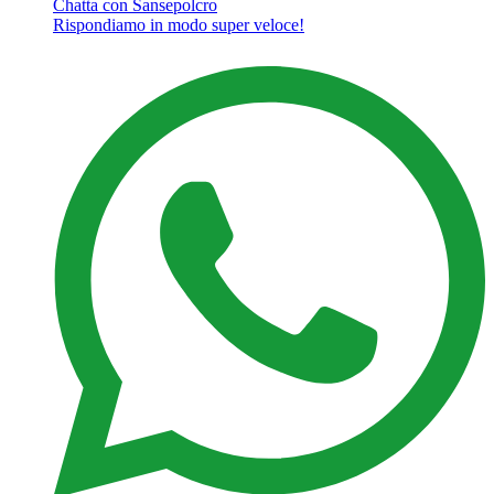
Chatta con Sansepolcro
Rispondiamo in modo super veloce!