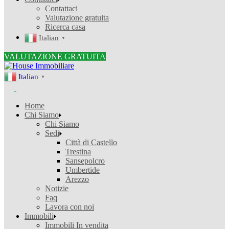
Contattaci
Valutazione gratuita
Ricerca casa
Italian
▼
VALUTAZIONE GRATUITA
Italian
▼
Home
Chi Siamo
Chi Siamo
Sedi
Città di Castello
Trestina
Sansepolcro
Umbertide
Arezzo
Notizie
Faq
Lavora con noi
Immobili
Immobili In vendita