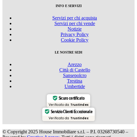
INFO E SERVIZI
Servizi per chi acquista
Servizi per chi vende
Notizie
Privacy Policy
Cookie Policy
LE NOSTRE SEDI
Arezzo
Città di Castello
Sansepolcro
Trestina
Umbertide
Sicuro certificato
Verificato da
Trustindex
Servizio Clienti Eccezionale
Verificato da
Trustindex
© Copyright 2025 House Immobiliare s.r.l. – P.I. 03268730540 –