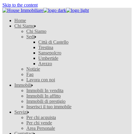
Skip to the content
Home
Chi Siamo
Chi Siamo
Sedi
Città di Castello
Trestina
Sansepolcro
Umbertide
Arezzo
Notizie
Faq
Lavora con noi
Immobili
Immobili In vendita
Immobili In affitto
Immobili di prestigio
Inserisci il tuo immobile
Servizi
Per chi acquista
Per chi vende
Area Personale
Contattaci