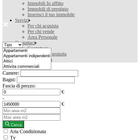
Immobili In affitto
Immobili di prestigio
Inserisci il tuo immobile
Servizi
Per chi acquista
Per chi vende
Area Personale
Contattaci
Contattaci
Valutazione gratuita
Ricerca casa
Camere:
Bagni:
Fascia di prezzo:
€
-
€
Cerca
Aria Condizionata
Tv