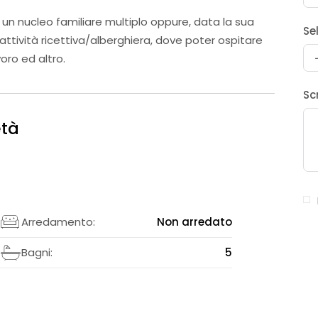
 un nucleo familiare multiplo oppure, data la sua
Se
tività ricettiva/alberghiera, dove poter ospitare
oro ed altro.
Sc
età
2
Arredamento:
Non arredato
0
Bagni:
5