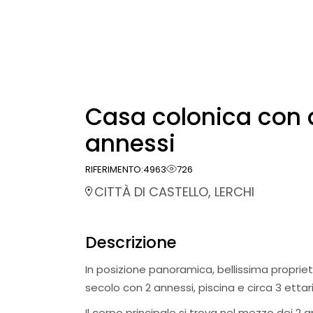
Casa colonica con 
annessi
RIFERIMENTO:
4963
726
CITTÀ DI CASTELLO, LERCHI
Descrizione
In posizione panoramica, bellissima proprie
secolo con 2 annessi, piscina e circa 3 ettari
Il corpo principale si trova nel mezzo dei 2 a