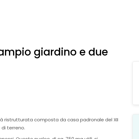
ampio giardino e due
tà ristrutturata composta da casa padronale del XII
 di terreno.
nnessi. Questo nucleo, di ca. 750 mq utili, si