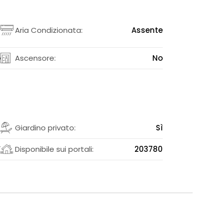
Aria Condizionata:
Assente
o
Ascensore:
No
q
Giardino privato:
Sì
ì
Disponibile sui portali:
203780