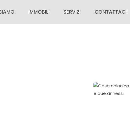
 SIAMO
IMMOBILI
SERVIZI
CONTATTACI
SIAMO
IMMOBILI IN VENDITA
PER CHI ACQUISTA
CONTATTACI
IMMOBILI IN AFFITTO
PER CHI VENDE
VALUTAZIONE G
ZIE
IMMOBILI DI PRESTIGIO
AREA PERSONALE
RICERCA CASA
INSERISCI IL TUO IMMOBILE
ORA CON NOI