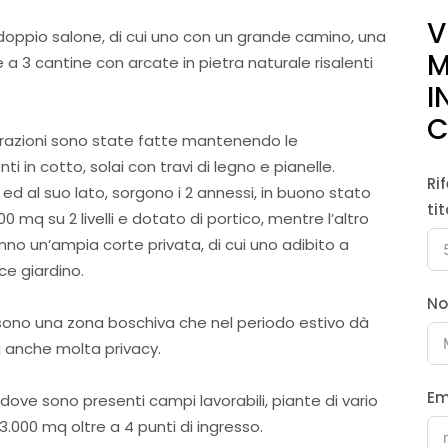
V
 doppio salone, di cui uno con un grande camino, una
M
 a 3 cantine con arcate in pietra naturale risalenti
I
C
utturazioni sono state fatte mantenendo le
ti in cotto, solai con travi di legno e pianelle.
Ri
 ed al suo lato, sorgono i 2 annessi, in buono stato
ti
300 mq su 2 livelli e dotato di portico, mentre l’altro
nno un’ampia corte privata, di cui uno adibito a
ce giardino.
N
 sono una zona boschiva che nel periodo estivo dà
a anche molta privacy.
Em
dove sono presenti campi lavorabili, piante di vario
 3.000 mq oltre a 4 punti di ingresso.