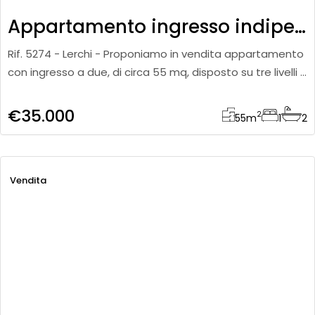
Appartamento ingresso indipendente con terreno esclusivo
Rif. 5274 - Lerchi - Proponiamo in vendita appartamento
con ingresso a due, di circa 55 mq, disposto su tre livelli e
caratterizzato da una distribuzione funzionale degli sp
€35.000
2
55
m
1
2
Vendita