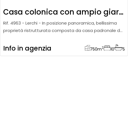
Casa colonica con ampio giardino e due annessi
Rif. 4963 - Lerchi - In posizione panoramica, bellissima
proprietà ristrutturata composta da casa padronale del
XII secolo con 2 annessi, piscina e circa 3 ettari di terren
Info in agenzia
2
750
m
10
5