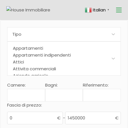
Skip
to
Italian
the
▼
content
Camere:
Bagni:
Riferimento:
Fascia di prezzo:
€
-
€