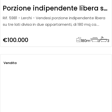
Porzione indipendente libera su tre lati
Rif. 5981 - Lerchi - Vendesi porzione indipendente libera
su tre lati divisa in due appartamenti, di 180 mq ca.
complessivi, aventi entrambi ingresso indipendente. Al
piano
€100.000
2
180
m
3
3
Vendita