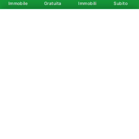
Immobile
Gratuita
Immobili
Subito
×
Affitto
Vendita
È vietata la copia, la riproduzione, la redistribuzione e
la pubblicazione, anche parziale, di contenuti e
immagini in qualsiasi forma, salvo espressa
autorizzazione dell’autore.
Cerca