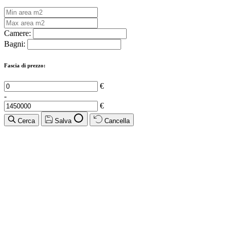
Camere:
Bagni:
Fascia di prezzo:
€
-
€
Cerca
Salva
Cancella