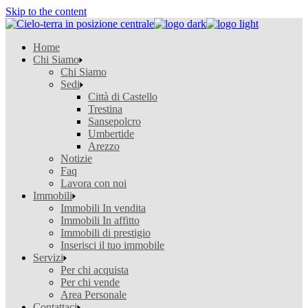
Skip to the content
Home
Chi Siamo
Chi Siamo
Sedi
Città di Castello
Trestina
Sansepolcro
Umbertide
Arezzo
Notizie
Faq
Lavora con noi
Immobili
Immobili In vendita
Immobili In affitto
Immobili di prestigio
Inserisci il tuo immobile
Servizi
Per chi acquista
Per chi vende
Area Personale
Contattaci