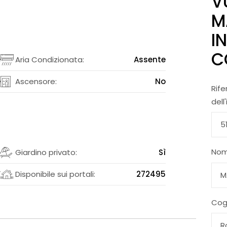
V
M
I
C
e
Aria Condizionata:
Assente
e
Ascensore:
No
Rife
dell
No
o
Giardino privato:
Sì
ì
Disponibile sui portali:
272495
Co