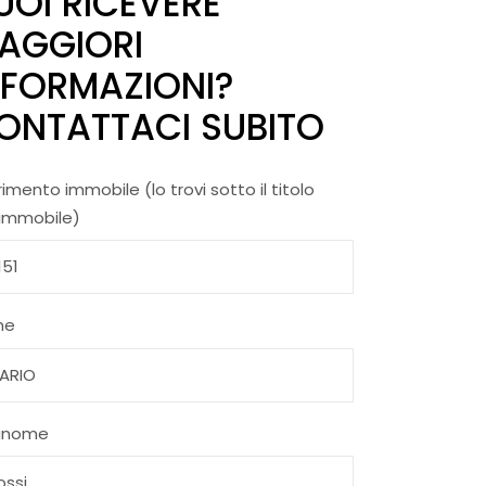
UOI RICEVERE
AGGIORI
NFORMAZIONI?
ONTATTACI SUBITO
rimento immobile (lo trovi sotto il titolo
'immobile)
me
gnome