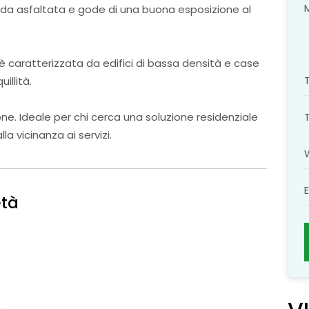
rada asfaltata e gode di una buona esposizione al
no è caratterizzata da edifici di bassa densità e case
illità.
ione. Ideale per chi cerca una soluzione residenziale
a vicinanza ai servizi.
età
2