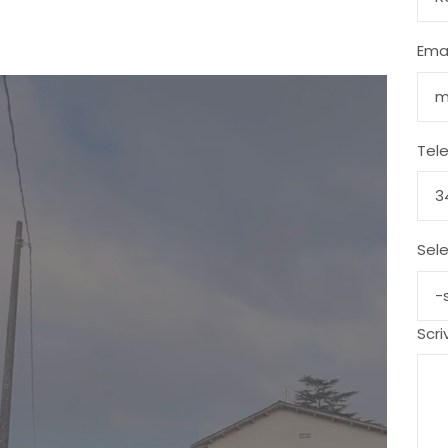
Emai
Tel
Sele
Scri