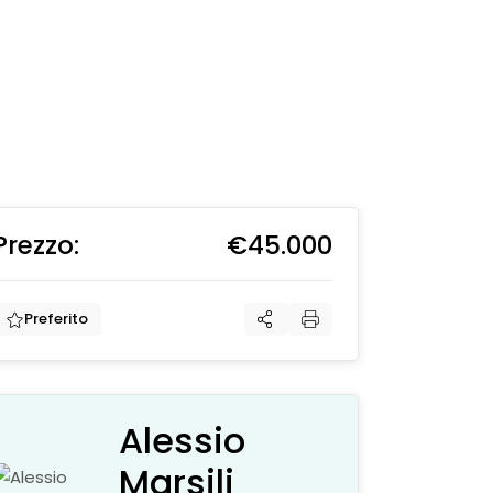
Prezzo:
€45.000
€
Preferito
Alessio
Marsili