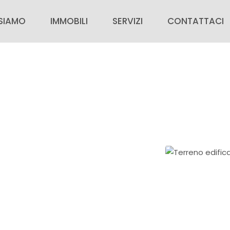
 SIAMO
IMMOBILI
SERVIZI
CONTATTACI
SIAMO
IMMOBILI IN VENDITA
PER CHI ACQUISTA
CONTATTACI
IMMOBILI IN AFFITTO
PER CHI VENDE
VALUTAZIONE G
ZIE
IMMOBILI DI PRESTIGIO
AREA PERSONALE
RICERCA CASA
INSERISCI IL TUO IMMOBILE
ORA CON NOI