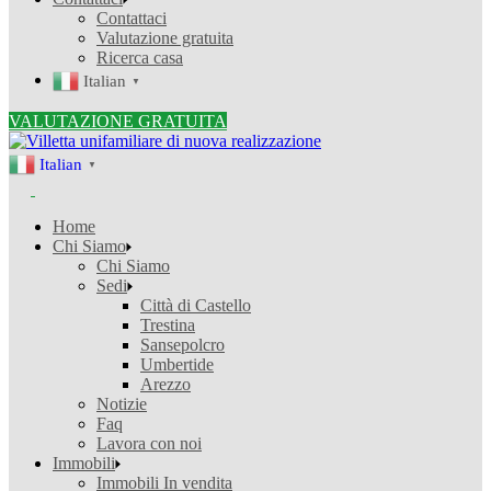
Contattaci
Valutazione gratuita
Ricerca casa
Italian
▼
VALUTAZIONE GRATUITA
Italian
▼
Home
Chi Siamo
Chi Siamo
Sedi
Città di Castello
Trestina
Sansepolcro
Umbertide
Arezzo
Notizie
Faq
Lavora con noi
Immobili
Immobili In vendita