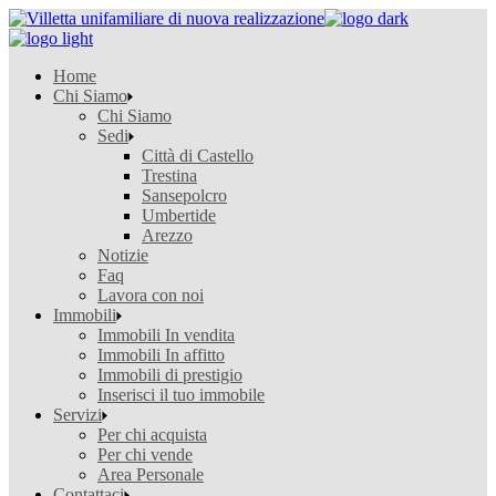
Skip
to
the
Home
content
Chi Siamo
Chi Siamo
Sedi
Città di Castello
Trestina
Sansepolcro
Umbertide
Arezzo
Notizie
Faq
Lavora con noi
Immobili
Immobili In vendita
Immobili In affitto
Immobili di prestigio
Inserisci il tuo immobile
Servizi
Per chi acquista
Per chi vende
Area Personale
Contattaci