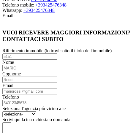
Telefono mobile:
+393425476348
Whatsapp:
+393425476348
Email:
Guarda i miei immobili
VUOI RICEVERE MAGGIORI INFORMAZIONI?
CONTATTACI SUBITO
Riferimento immobile (lo trovi sotto il titolo dell'immobile)
Nome
Cognome
Email
Telefono
Seleziona l'agenzia più vicino a te
Scrivi qui la tua richiesta o domanda