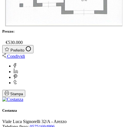
Prezzo:
€
€530.000
Preferito
Condividi
Stampa
Costanza
Viale Luca Signorelli 32/A - Arezzo
Telefono fisso:
05751694996