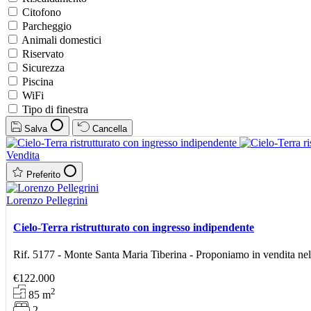
Citofono
Parcheggio
Animali domestici
Riservato
Sicurezza
Piscina
WiFi
Tipo di finestra
Salva
Cancella
Vendita
Preferito
Lorenzo Pellegrini
Cielo-Terra ristrutturato con ingresso indipendente
Rif. 5177 - Monte Santa Maria Tiberina - Proponiamo in vendita nel c
€122.000
2
85
m
2