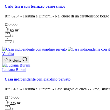
Cielo-terra con terrazzo panoramico
Rif. 6234 - Trestina e Dintorni - Nel cuore di un caratteristico borg
€50.000
2
65
m
2
1
Vendita
Preferito
Luciana Burani
Casa indipendente con giardino privato
Rif. 6189 - Trestina e Dintorni - Casa singola di circa 225 mq, situat
€145.000
2
225
m
3