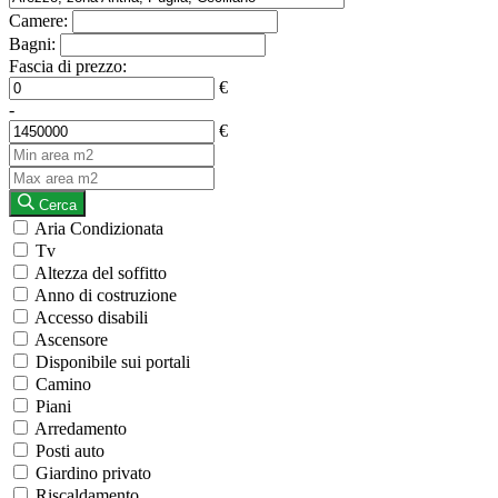
Camere:
Bagni:
Fascia di prezzo:
€
-
€
Cerca
Aria Condizionata
Tv
Altezza del soffitto
Anno di costruzione
Accesso disabili
Ascensore
Disponibile sui portali
Camino
Piani
Arredamento
Posti auto
Giardino privato
Riscaldamento