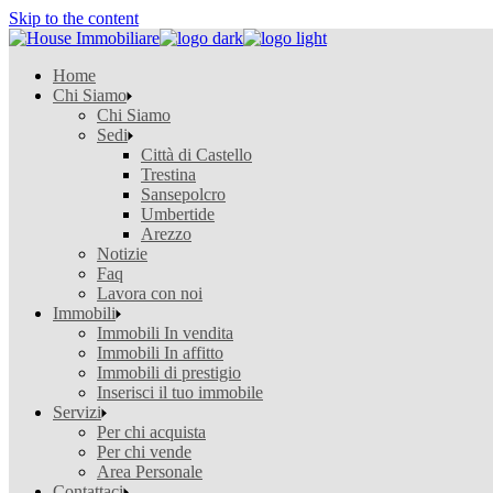
Skip to the content
Home
Chi Siamo
Chi Siamo
Sedi
Città di Castello
Trestina
Sansepolcro
Umbertide
Arezzo
Notizie
Faq
Lavora con noi
Immobili
Immobili In vendita
Immobili In affitto
Immobili di prestigio
Inserisci il tuo immobile
Servizi
Per chi acquista
Per chi vende
Area Personale
Contattaci