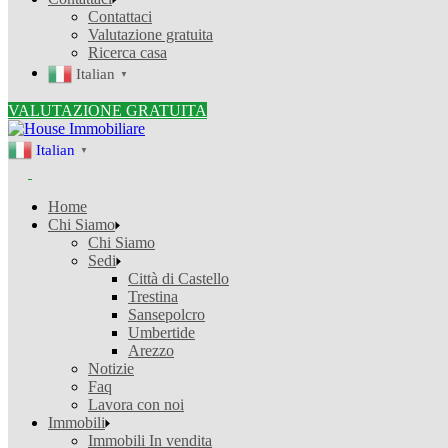
Contattaci
Valutazione gratuita
Ricerca casa
Italian
▼
VALUTAZIONE GRATUITA
Italian
▼
Home
Chi Siamo
Chi Siamo
Sedi
Città di Castello
Trestina
Sansepolcro
Umbertide
Arezzo
Notizie
Faq
Lavora con noi
Immobili
Immobili In vendita