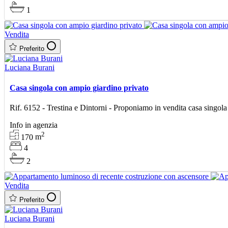
1
Vendita
Preferito
Luciana Burani
Casa singola con ampio giardino privato
Rif. 6152 - Trestina e Dintorni - Proponiamo in vendita casa singola d
Info in agenzia
2
170
m
4
2
Vendita
Preferito
Luciana Burani