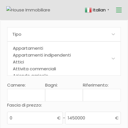
Skip
to
Italian
the
▼
content
Camere:
Bagni:
Riferimento:
Fascia di prezzo:
€
-
€