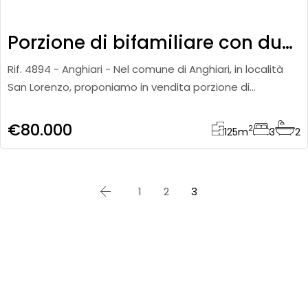
Porzione di bifamiliare con due unità al grezzo
Rif. 4894 - Anghiari - Nel comune di Anghiari, in località
San Lorenzo, proponiamo in vendita porzione di
bifamiliare di circa 125 mq, disposta su più livelli e
caratteriz
€80.000
2
125
m
3
2
1
2
3