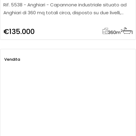
Rif. 5538 - Anghiari - Capannone industriale situato ad
Anghiari di 360 mq totali circa, disposto su due livelli,
situato in zona ben collegata e così composto: Piano
terra
€135.000
2
360
m
1
Vendita