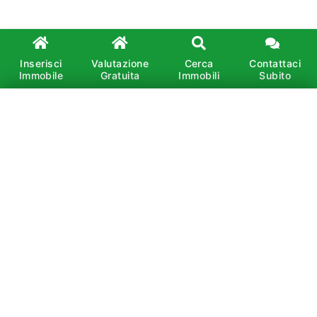
Inserisci
Valutazione
Cerca
Contattaci
Immobile
Gratuita
Immobili
Subito
×
Affitto
Vendita
È vietata la copia, la riproduzione, la redistribuzione e
la pubblicazione, anche parziale, di contenuti e