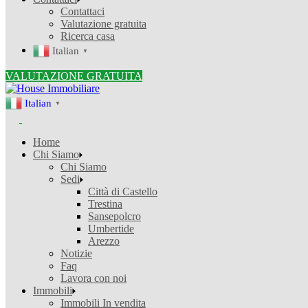
Contattaci
Valutazione gratuita
Ricerca casa
Italian
▼
VALUTAZIONE GRATUITA
Italian
▼
Home
Chi Siamo
Chi Siamo
Sedi
Città di Castello
Trestina
Sansepolcro
Umbertide
Arezzo
Notizie
Faq
Lavora con noi
Immobili
Immobili In vendita