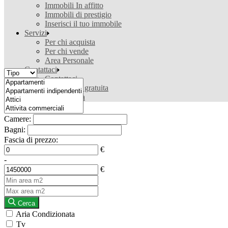
Immobili In affitto
Immobili di prestigio
Inserisci il tuo immobile
Servizi
Per chi acquista
Per chi vende
Area Personale
Contattaci
Contattaci
Valutazione gratuita
Ricerca casa
Camere:
Bagni:
Fascia di prezzo:
€
-
€
Cerca
Aria Condizionata
Tv