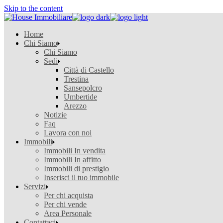
Skip to the content
Home
Chi Siamo
Chi Siamo
Sedi
Città di Castello
Trestina
Sansepolcro
Umbertide
Arezzo
Notizie
Faq
Lavora con noi
Immobili
Immobili In vendita
Immobili In affitto
Immobili di prestigio
Inserisci il tuo immobile
Servizi
Per chi acquista
Per chi vende
Area Personale
Contattaci