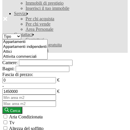
Immobili di prestigio
Inserisci il tuo immobile
Servizi
Per chi acquista
Per chi vende
Area Personale
Contattaci
Contattaci
Valutazione gratuita
Ricerca casa
Camere:
Bagni:
Fascia di prezzo:
€
-
€
Cerca
Aria Condizionata
Tv
Altezza del soffitto