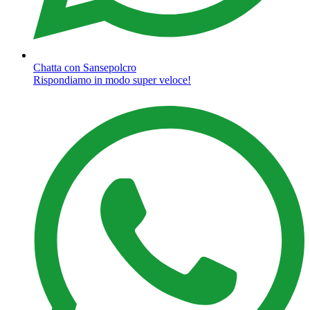
Chatta con Sansepolcro
Rispondiamo in modo super veloce!