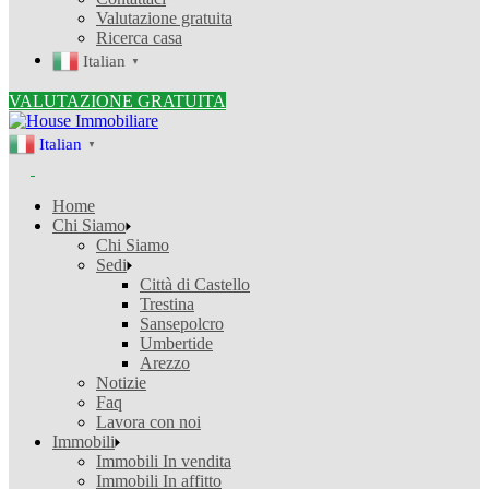
Valutazione gratuita
Ricerca casa
Italian
▼
VALUTAZIONE GRATUITA
Italian
▼
Home
Chi Siamo
Chi Siamo
Sedi
Città di Castello
Trestina
Sansepolcro
Umbertide
Arezzo
Notizie
Faq
Lavora con noi
Immobili
Immobili In vendita
Immobili In affitto