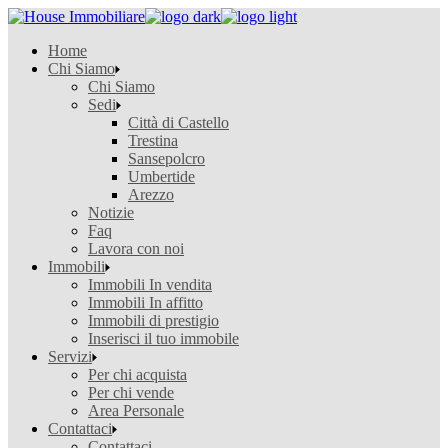
Skip
to
Home
the
Chi Siamo
content
Chi Siamo
Sedi
Città di Castello
Trestina
Sansepolcro
Umbertide
Arezzo
Notizie
Faq
Lavora con noi
Immobili
Immobili In vendita
Immobili In affitto
Immobili di prestigio
Inserisci il tuo immobile
Servizi
Per chi acquista
Per chi vende
Area Personale
Contattaci
Contattaci