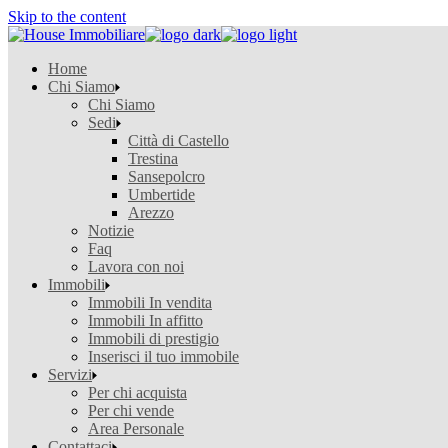
Skip to the content
Home
Chi Siamo
Chi Siamo
Sedi
Città di Castello
Trestina
Sansepolcro
Umbertide
Arezzo
Notizie
Faq
Lavora con noi
Immobili
Immobili In vendita
Immobili In affitto
Immobili di prestigio
Inserisci il tuo immobile
Servizi
Per chi acquista
Per chi vende
Area Personale
Contattaci