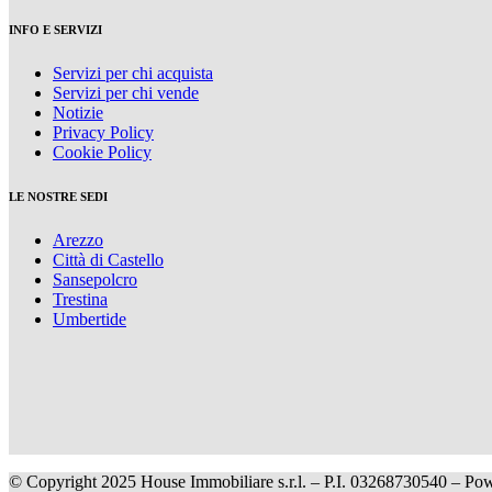
INFO E SERVIZI
Servizi per chi acquista
Servizi per chi vende
Notizie
Privacy Policy
Cookie Policy
LE NOSTRE SEDI
Arezzo
Città di Castello
Sansepolcro
Trestina
Umbertide
© Copyright 2025 House Immobiliare s.r.l. – P.I. 03268730540 – P