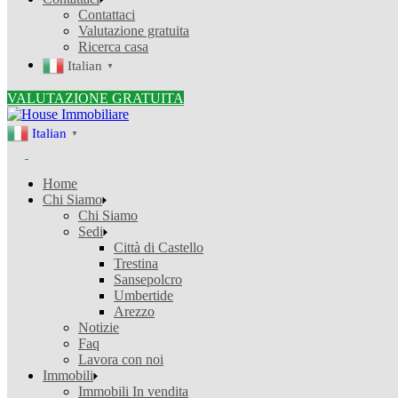
Contattaci
Valutazione gratuita
Ricerca casa
Italian
▼
VALUTAZIONE GRATUITA
Italian
▼
Home
Chi Siamo
Chi Siamo
Sedi
Città di Castello
Trestina
Sansepolcro
Umbertide
Arezzo
Notizie
Faq
Lavora con noi
Immobili
Immobili In vendita