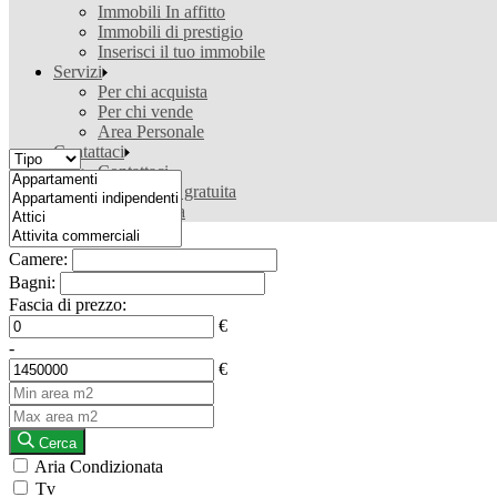
Immobili In affitto
Immobili di prestigio
Inserisci il tuo immobile
Servizi
Per chi acquista
Per chi vende
Area Personale
Contattaci
Contattaci
Valutazione gratuita
Ricerca casa
Camere:
Bagni:
Fascia di prezzo:
€
-
€
Cerca
Aria Condizionata
Tv