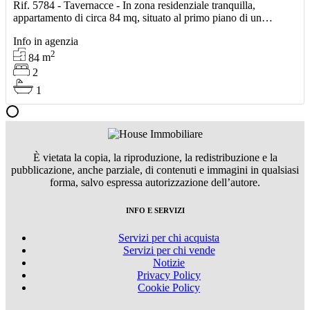
Rif. 5784 - Tavernacce - In zona residenziale tranquilla,
appartamento di circa 84 mq, situato al primo piano di un
residence plurifamiliare di recente costruzione. L’immo
Info in agenzia
2
84
m
2
1
È vietata la copia, la riproduzione, la redistribuzione e la
pubblicazione, anche parziale, di contenuti e immagini in qualsiasi
forma, salvo espressa autorizzazione dell’autore.
INFO E SERVIZI
Servizi per chi acquista
Servizi per chi vende
Notizie
Privacy Policy
Cookie Policy