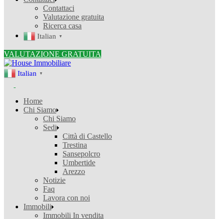
Contattaci
Valutazione gratuita
Ricerca casa
Italian
▼
VALUTAZIONE GRATUITA
Italian
▼
Home
Chi Siamo
Chi Siamo
Sedi
Città di Castello
Trestina
Sansepolcro
Umbertide
Arezzo
Notizie
Faq
Lavora con noi
Immobili
Immobili In vendita