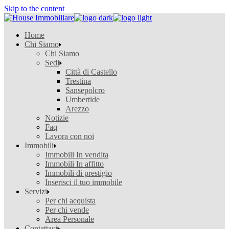
Skip to the content
Home
Chi Siamo
Chi Siamo
Sedi
Città di Castello
Trestina
Sansepolcro
Umbertide
Arezzo
Notizie
Faq
Lavora con noi
Immobili
Immobili In vendita
Immobili In affitto
Immobili di prestigio
Inserisci il tuo immobile
Servizi
Per chi acquista
Per chi vende
Area Personale
Contattaci