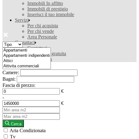
Immobili In affitto
Immobili di prestigio
Inserisci il tuo immobile
Servizi
Per chi acquista
Per chi vende
Area Personale
Contattaci
Contattaci
Valutazione gratuita
Ricerca casa
Camere:
Bagni:
Fascia di prezzo:
€
-
€
Cerca
Aria Condizionata
Tv