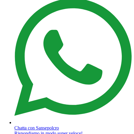
Chatta con Sansepolcro
Rispondiamo in modo super veloce!