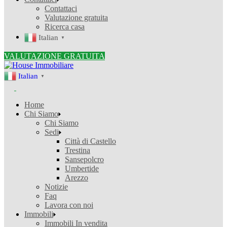
Contattaci
Valutazione gratuita
Ricerca casa
Italian
▼
VALUTAZIONE GRATUITA
Italian
▼
Home
Chi Siamo
Chi Siamo
Sedi
Città di Castello
Trestina
Sansepolcro
Umbertide
Arezzo
Notizie
Faq
Lavora con noi
Immobili
Immobili In vendita