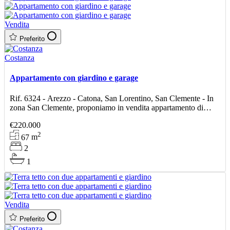
Vendita
Preferito
Costanza
Appartamento con giardino e garage
Rif. 6324 - Arezzo - Catona, San Lorentino, San Clemente - In
zona San Clemente, proponiamo in vendita appartamento di
circa 78 mq di cui calpestabili 67 mq posto al piano t
€220.000
2
67
m
2
1
Vendita
Preferito