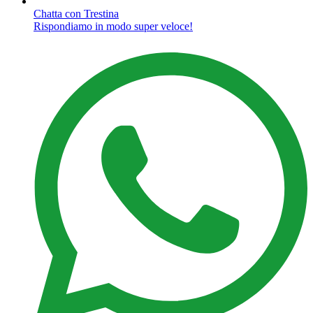
Chatta con Trestina
Rispondiamo in modo super veloce!