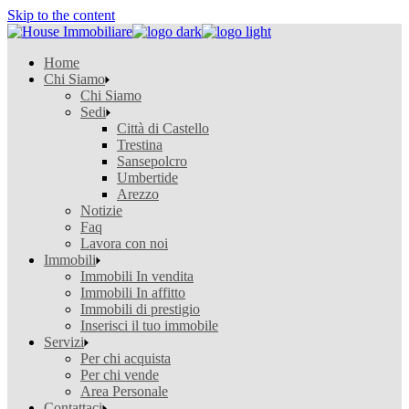
Skip to the content
Home
Chi Siamo
Chi Siamo
Sedi
Città di Castello
Trestina
Sansepolcro
Umbertide
Arezzo
Notizie
Faq
Lavora con noi
Immobili
Immobili In vendita
Immobili In affitto
Immobili di prestigio
Inserisci il tuo immobile
Servizi
Per chi acquista
Per chi vende
Area Personale
Contattaci