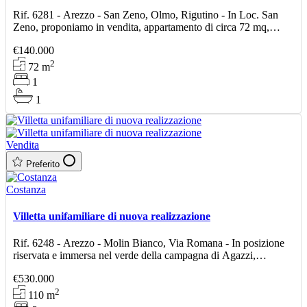
Rif. 6281 - Arezzo - San Zeno, Olmo, Rigutino - In Loc. San
Zeno, proponiamo in vendita, appartamento di circa 72 mq,
posto al primo piano di una piccola palazzina, completa
€140.000
2
72
m
1
1
Vendita
Preferito
Costanza
Villetta unifamiliare di nuova realizzazione
Rif. 6248 - Arezzo - Molin Bianco, Via Romana - In posizione
riservata e immersa nel verde della campagna di Agazzi,
proponiamo in vendita villa unifamiliare di nuova realiz
€530.000
2
110
m