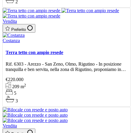
2
Vendita
Preferito
Costanza
Terra tetto con ampio resede
Rif. 6303 - Arezzo - San Zeno, Olmo, Rigutino - In posizione
tranquilla e ben servita, nella zona di Rigutino, proponiamo in
vendita terratetto libero su tre lati di circa 2
€220.000
2
209
m
5
3
Vendita