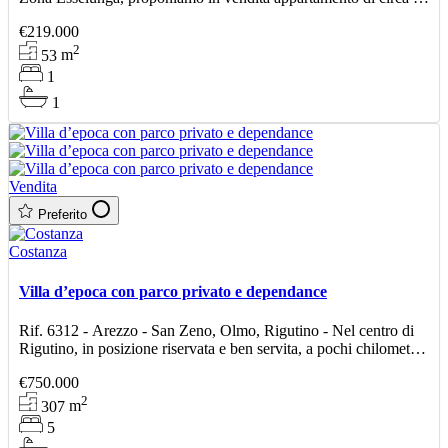
mq posto al piano terra. L’abitazione è c
€219.000
2
53
m
1
1
Vendita
Preferito
Costanza
Villa d’epoca con parco privato e dependance
Rif. 6312 - Arezzo - San Zeno, Olmo, Rigutino - Nel centro di
Rigutino, in posizione riservata e ben servita, a pochi chilometri
dal centro di Arezzo, proponiamo in vendita
€750.000
2
307
m
5