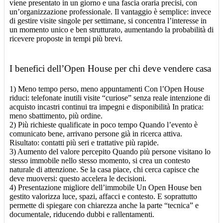
viene presentato in un giorno e una fascia oraria precisi, con
un’organizzazione professionale. Il vantaggio è semplice: invece
di gestire visite singole per settimane, si concentra l’interesse in
un momento unico e ben strutturato, aumentando la probabilità di
ricevere proposte in tempi più brevi.
I benefici dell’Open House per chi deve vendere casa
1) Meno tempo perso, meno appuntamenti Con l’Open House
riduci: telefonate inutili visite “curiose” senza reale intenzione di
acquisto incastri continui tra impegni e disponibilità In pratica:
meno sbattimento, più ordine.
2) Più richieste qualificate in poco tempo Quando l’evento è
comunicato bene, arrivano persone già in ricerca attiva.
Risultato: contatti più seri e trattative più rapide.
3) Aumento del valore percepito Quando più persone visitano lo
stesso immobile nello stesso momento, si crea un contesto
naturale di attenzione. Se la casa piace, chi cerca capisce che
deve muoversi: questo accelera le decisioni.
4) Presentazione migliore dell’immobile Un Open House ben
gestito valorizza luce, spazi, affacci e contesto. E soprattutto
permette di spiegare con chiarezza anche la parte “tecnica” e
documentale, riducendo dubbi e rallentamenti.