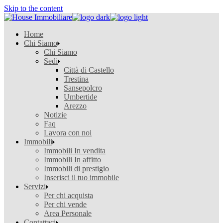
Skip to the content
Home
Chi Siamo
Chi Siamo
Sedi
Città di Castello
Trestina
Sansepolcro
Umbertide
Arezzo
Notizie
Faq
Lavora con noi
Immobili
Immobili In vendita
Immobili In affitto
Immobili di prestigio
Inserisci il tuo immobile
Servizi
Per chi acquista
Per chi vende
Area Personale
Contattaci