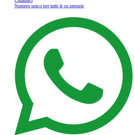
Chiamaci
Numero unico per tutte le ns agenzie