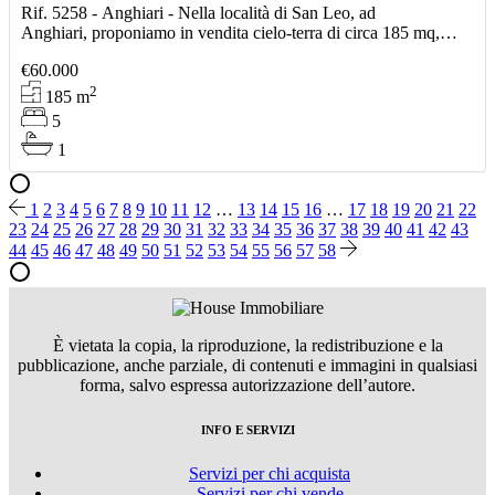
Rif. 5258 - Anghiari - Nella località di San Leo, ad
Anghiari, proponiamo in vendita cielo-terra di circa 185 mq,
completamente da ristrutturare, con ottimo potenziale di
€60.000
2
185
m
5
1
1
2
3
4
5
6
7
8
9
10
11
12
…
13
14
15
16
…
17
18
19
20
21
22
23
24
25
26
27
28
29
30
31
32
33
34
35
36
37
38
39
40
41
42
43
44
45
46
47
48
49
50
51
52
53
54
55
56
57
58
È vietata la copia, la riproduzione, la redistribuzione e la
pubblicazione, anche parziale, di contenuti e immagini in qualsiasi
forma, salvo espressa autorizzazione dell’autore.
INFO E SERVIZI
Servizi per chi acquista
Servizi per chi vende