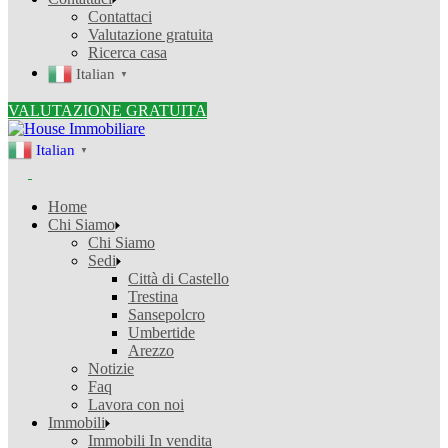
Contattaci
Valutazione gratuita
Ricerca casa
Italian
▼
VALUTAZIONE GRATUITA
Italian
▼
Home
Chi Siamo
Chi Siamo
Sedi
Città di Castello
Trestina
Sansepolcro
Umbertide
Arezzo
Notizie
Faq
Lavora con noi
Immobili
Immobili In vendita