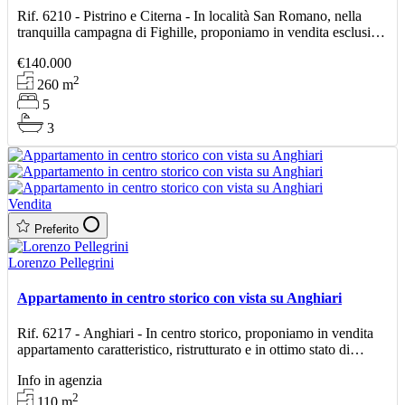
Rif. 6210 - Pistrino e Citerna - In località San Romano, nella
tranquilla campagna di Fighille, proponiamo in vendita esclusiva
terra-cielo di 260 mq complessivi diviso in
€140.000
2
260
m
5
3
Vendita
Preferito
Lorenzo Pellegrini
Appartamento in centro storico con vista su Anghiari
Rif. 6217 - Anghiari - In centro storico, proponiamo in vendita
appartamento caratteristico, ristrutturato e in ottimo stato di
manutenzione, posto al secondo piano e pronto
Info in agenzia
2
110
m