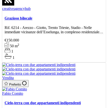
creativeagencyhub
Grazioso bilocale
Rif. 6214 - Arezzo - Giotto, Trento Trieste, Stadio - Nelle
immediate vicinanze dell’Esselunga, in complesso residenziale di
recente costruzione, proponiamo in vendita gra
€150.000
2
50
m
1
1
Vendita
Preferito
Fabio Comito
Cielo-terra con due appartamenti indipendenti