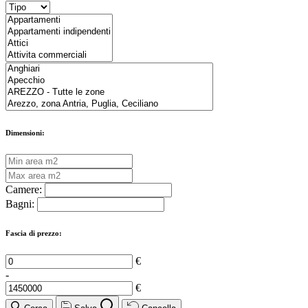
Dimensioni:
Camere:
Bagni:
Fascia di prezzo:
€
-
€