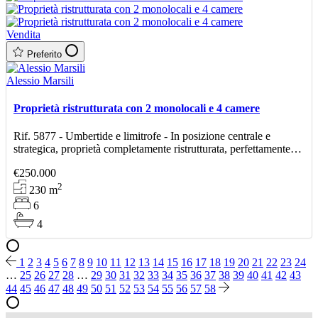
Vendita
Preferito
Alessio Marsili
Proprietà ristrutturata con 2 monolocali e 4 camere
Rif. 5877 - Umbertide e limitrofe - In posizione centrale e
strategica, proprietà completamente ristrutturata, perfettamente
adatta per avviare un’attività ricettiva
€250.000
2
230
m
6
4
1
2
3
4
5
6
7
8
9
10
11
12
13
14
15
16
17
18
19
20
21
22
23
24
…
25
26
27
28
…
29
30
31
32
33
34
35
36
37
38
39
40
41
42
43
44
45
46
47
48
49
50
51
52
53
54
55
56
57
58