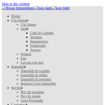
Skip to the content
Home
Chi Siamo
Chi Siamo
Sedi
Città di Castello
Trestina
Sansepolcro
Umbertide
Arezzo
Notizie
Faq
Lavora con noi
Immobili
Immobili In vendita
Immobili In affitto
Immobili di prestigio
Inserisci il tuo immobile
Servizi
Per chi acquista
Per chi vende
Area Personale
Contattaci