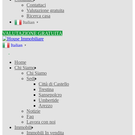
Contattaci
Valutazione gratuita
Ricerca casa
Italian
▼
VALUTAZIONE GRATUITA
Italian
▼
Home
Chi Siamo
Chi Siamo
Sedi
Città di Castello
Trestina
Sansepolcro
Umbertide
Arezzo
Notizie
Faq
Lavora con noi
Immobili
Immobili In vendita