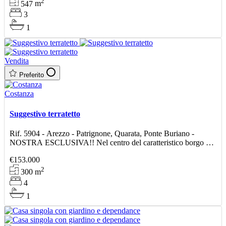
2
547
m
3
1
Vendita
Preferito
Costanza
Suggestivo terratetto
Rif. 5904 - Arezzo - Patrignone, Quarata, Ponte Buriano -
NOSTRA ESCLUSIVA!! Nel centro del caratteristico borgo di
Quarata proponiamo in vendita un ampio terratetto di circ
€153.000
2
300
m
4
1