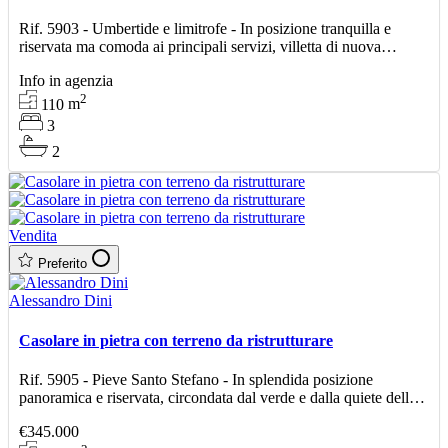
Rif. 5903 - Umbertide e limitrofe - In posizione tranquilla e
riservata ma comoda ai principali servizi, villetta di nuova
costruzione tutta su un unico livello di circa 110
Info in agenzia
2
110
m
3
2
Vendita
Preferito
Alessandro Dini
Casolare in pietra con terreno da ristrutturare
Rif. 5905 - Pieve Santo Stefano - In splendida posizione
panoramica e riservata, circondata dal verde e dalla quiete della
campagna, proponiamo in vendita un casolare in pie
€345.000