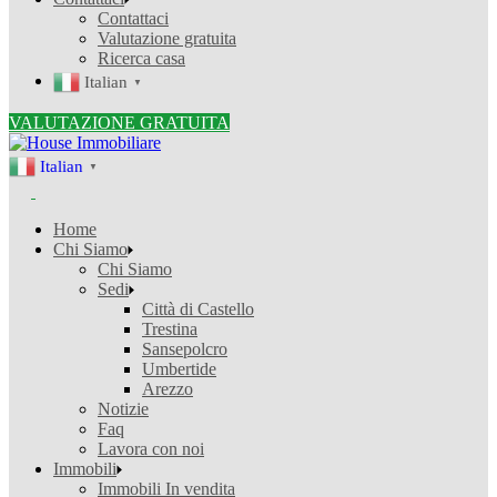
Contattaci
Valutazione gratuita
Ricerca casa
Italian
▼
VALUTAZIONE GRATUITA
Italian
▼
Home
Chi Siamo
Chi Siamo
Sedi
Città di Castello
Trestina
Sansepolcro
Umbertide
Arezzo
Notizie
Faq
Lavora con noi
Immobili
Immobili In vendita