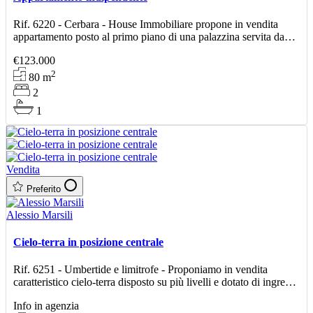
Rif. 6220 - Cerbara - House Immobiliare propone in vendita
appartamento posto al primo piano di una palazzina servita da
ascensore, situata in contesto residenziale comodo,
€123.000
2
80
m
2
1
Vendita
Preferito
Alessio Marsili
Cielo-terra in posizione centrale
Rif. 6251 - Umbertide e limitrofe - Proponiamo in vendita
caratteristico cielo-terra disposto su più livelli e dotato di ingresso
indipendente e predisposizione per un seco
Info in agenzia