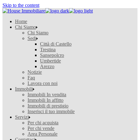
Skip to the content
Home
Chi Siamo
Chi Siamo
Sedi
Città di Castello
Trestina
Sansepolcro
Umbertide
Arezzo
Notizie
Faq
Lavora con noi
Immobili
Immobili In vendita
Immobili In affitto
Immobili di prestigio
Inserisci il tuo immobile
Servizi
Per chi acquista
Per chi vende
Area Personale
Contattaci