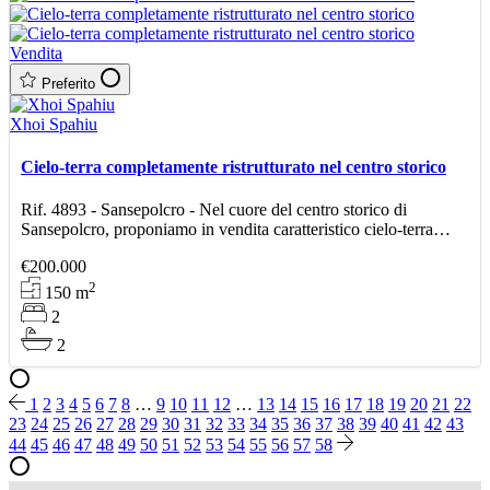
Vendita
Preferito
Xhoi Spahiu
Cielo-terra completamente ristrutturato nel centro storico
Rif. 4893 - Sansepolcro - Nel cuore del centro storico di
Sansepolcro, proponiamo in vendita caratteristico cielo-terra
indipendente di circa 150 mq, disposto su tre livelli
€200.000
2
150
m
2
2
1
2
3
4
5
6
7
8
…
9
10
11
12
…
13
14
15
16
17
18
19
20
21
22
23
24
25
26
27
28
29
30
31
32
33
34
35
36
37
38
39
40
41
42
43
44
45
46
47
48
49
50
51
52
53
54
55
56
57
58