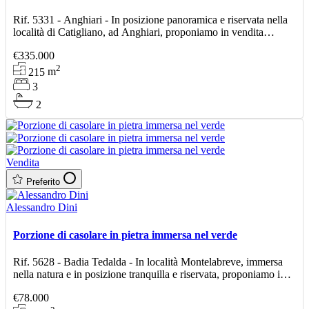
Rif. 5331 - Anghiari - In posizione panoramica e riservata nella
località di Catigliano, ad Anghiari, proponiamo in vendita
porzione di casolare libera su tre lati, di circ
€335.000
2
215
m
3
2
Vendita
Preferito
Alessandro Dini
Porzione di casolare in pietra immersa nel verde
Rif. 5628 - Badia Tedalda - In località Montelabreve, immersa
nella natura e in posizione tranquilla e riservata, proponiamo in
vendita porzione di casolare in pietra di ci
€78.000