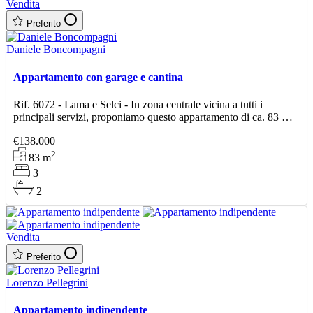
Vendita
Preferito
Daniele Boncompagni
Appartamento con garage e cantina
Rif. 6072 - Lama e Selci - In zona centrale vicina a tutti i
principali servizi, proponiamo questo appartamento di ca. 83 mq
posto al piano terzo di una palazzina che è
€138.000
2
83
m
3
2
Vendita
Preferito
Lorenzo Pellegrini
Appartamento indipendente