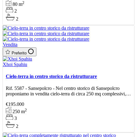
2
80
m
2
2
Vendita
Preferito
Xhoi Spahiu
Cielo-terra in centro storico da ristrutturare
Rif. 5587 - Sansepolcro - Nel centro storico di Sansepolcro
proponiamo in vendita cielo-terra di circa 250 mq complessivi,
disposto su tre livelli e completamente da ristrut
€195.000
2
250
m
3
2