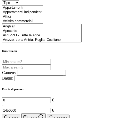
Dimensioni:
Camere:
Bagni:
Fascia di prezzo:
€
-
€