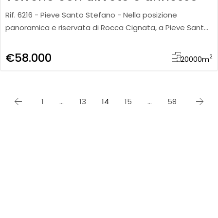
Rif. 6216 - Pieve Santo Stefano - Nella posizione
panoramica e riservata di Rocca Cignata, a Pieve Santo
Stefano, proponiamo in vendita un terreno di circa 2
ettari, com
€58.000
2
20000
m
1
…
13
14
15
…
58