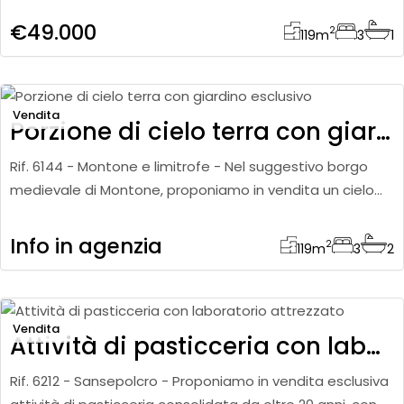
compone
€49.000
2
119
m
3
1
Vendita
Porzione di cielo terra con giardino esclusivo
Rif. 6144 - Montone e limitrofe - Nel suggestivo borgo
medievale di Montone, proponiamo in vendita un cielo
terra con ingresso indipendente, caratterizzato da
ambienti versa
Info in agenzia
2
119
m
3
2
Vendita
Attività di pasticceria con laboratorio attrezzato
Rif. 6212 - Sansepolcro - Proponiamo in vendita esclusiva