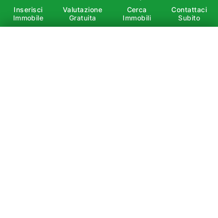
Inserisci
Valutazione
Cerca
Contattaci
Immobile
Gratuita
Immobili
Subito
×
Affitto
Vendita
Cerca
È vietata la copia, la riproduzione, la redistribuzione e
la pubblicazione, anche parziale, di contenuti e
immagini in qualsiasi forma, salvo espressa
autorizzazione dell’autore.