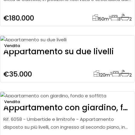
verde, proponiamo in vendita caratteristica villa in l
€180.000
2
150
m
3
2
Vendita
Appartamento su due livelli
€35.000
2
120
m
1
2
Vendita
Appartamento con giardino, fondo e soffitta
Rif. 6058 - Umbertide e limitrofe - Appartamento
disposto su più livelli, con ingresso al secondo piano, in
contesto tranquillo e ben organizzato. L’abitazione si