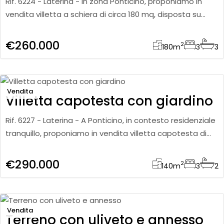
Rif. 6224 - Laterina - In zona Ponticino, proponiamo in
vendita villetta a schiera di circa 180 mq, disposta su
quattro livelli e caratterizzata da spazi ampi e ben
distribu
€260.000
2
180
m
3
3
Vendita
Villetta capotesta con giardino
Rif. 6227 - Laterina - A Ponticino, in contesto residenziale
tranquillo, proponiamo in vendita villetta capotesta di
circa 140 mq disposta su più livelli. L’immobile si s
€290.000
2
140
m
3
2
Vendita
Terreno con uliveto e annesso