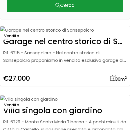
Cerca
Vendita
Garage nel centro storico di Sansepolcro
Rif. 6215 - Sansepolcro - Nel centro storico di
Sansepolcro proponiamo in vendita esclusiva garage di
circa 30 mq ristrutturato, ideale come autorimessa,
magazzino o investi
€27.000
2
30
m
Vendita
Villa singola con giardino
Rif. 6229 - Monte Santa Maria Tiberina - A pochi minuti da
Città di Castello, in posizione riservata e circondata dal