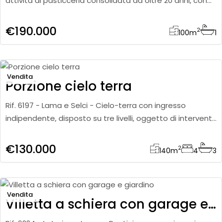
attività di pasticceria consolidata da oltre 20 anni, con
laboratorio a piano terra di 104 mq, completamente
attre
€190.000
2
100
m
1
Vendita
Porzione cielo terra
Rif. 6197 - Lama e Selci - Cielo-terra con ingresso
indipendente, disposto su tre livelli, oggetto di interventi
di restauro negli anni 90′ e nel 2012. A piano terra t
€130.000
2
140
m
4
3
Vendita
Villetta a schiera con garage e giardino