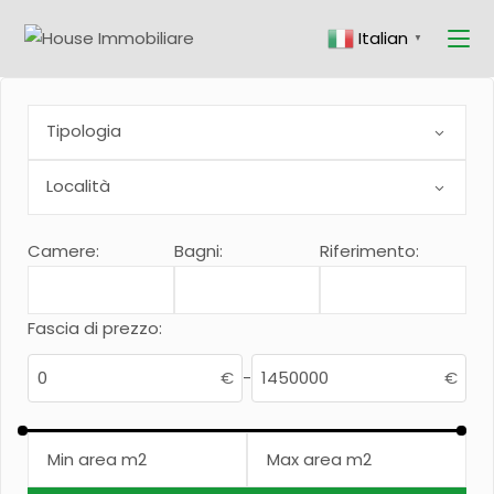
Skip
to
Italian
the
▼
content
Camere:
Bagni:
Riferimento:
Fascia di prezzo:
€
-
€