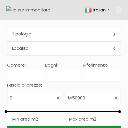
Skip
to
Italian
the
▼
content
Camere:
Bagni:
Riferimento:
Fascia di prezzo:
€
-
€