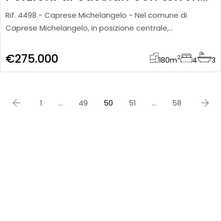
Rif. 4498 - Caprese Michelangelo - Nel comune di
Caprese Michelangelo, in posizione centrale,
proponiamo in vendita porzioni di casolari per
complessivi circa 180 mq, suddiv
€275.000
2
180
m
4
3
1
…
49
50
51
…
58