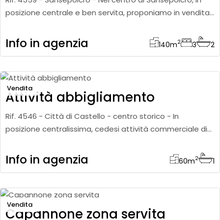
posizione centrale e ben servita, proponiamo in vendita
appartamento di circa 140 mq, posto al piano primo di
una pal
Info in agenzia
2
140
m
3
2
Vendita
Attività abbigliamento
Rif. 4546 - Città di Castello - centro storico - In
posizione centralissima, cedesi attività commerciale di
abbigliamento molto ben avviata con marche di alta
moda. Comple
Info in agenzia
2
60
m
1
Vendita
Capannone zona servita