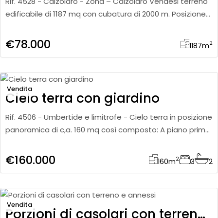
Rif. 4528 - Calzolaro - Zona – Calzolaro Vendesi terreno
edificabile di 1187 mq con cubatura di 2000 m. Posizione
tranquilla e vicina a tutti i servizi.
€78.000
2
1187
m
Vendita
Cielo terra con giardino
Rif. 4506 - Umbertide e limitrofe - Cielo terra in posizione
panoramica di c,a. 160 mq così composto: A piano primo:
ingresso indipendente,cucina abitabile, salotto, ampia
€160.000
2
160
m
3
2
Vendita
Porzioni di casolari con terreno e annessi