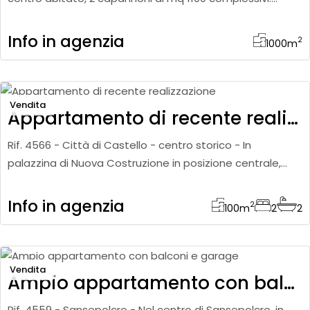
Terreno circostante di 5000 mq ca. Ottimo investimento
Info in agenzia
2
1000
m
Vendita
Appartamento di recente realizzazione
Rif. 4566 - Città di Castello - centro storico - In
palazzina di Nuova Costruzione in posizione centrale,
appartamento in classe A, di 100 mq ca, posto a piano
secondo con
Info in agenzia
2
100
m
2
2
Vendita
Ampio appartamento con balconi e garage
Rif. 4559 - Sansepolcro - Nel centro di Sansepolcro, in