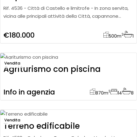
Rif. 4536 - Città di Castello e limitrofe - In zona servita,
vicina alle principali attività della Città, capannone
artigianale di una superficie complessiva di ca. 500 m
€180.000
2
500
m
1
Vendita
Agriturismo con piscina
Info in agenzia
2
870
m
14
8
Vendita
Terreno edificabile