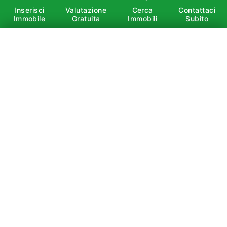
Inserisci
Valutazione
Cerca
Contattaci
Immobile
Gratuita
Immobili
Subito
×
Affitto
Vendita
Cerca
È vietata la copia, la riproduzione, la redistribuzione e
la pubblicazione, anche parziale, di contenuti e
immagini in qualsiasi forma, salvo espressa
autorizzazione dell’autore.