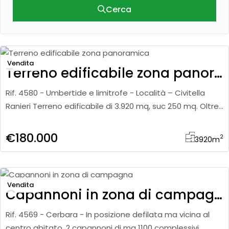
Cerca
Vendita
Terreno edificabile zona panoramica
Rif. 4580 - Umbertide e limitrofe - Località – Civitella
Ranieri Terreno edificabile di 3.920 mq, suc 250 mq. Oltre
a possibilità di terreno agricolo di c,a. 700 mq.
€180.000
2
3920
m
Vendita
Capannoni in zona di campagna
Rif. 4569 - Cerbara - In posizione defilata ma vicina al
centro abitato, 2 capannoni di mq 1100 complessivi.