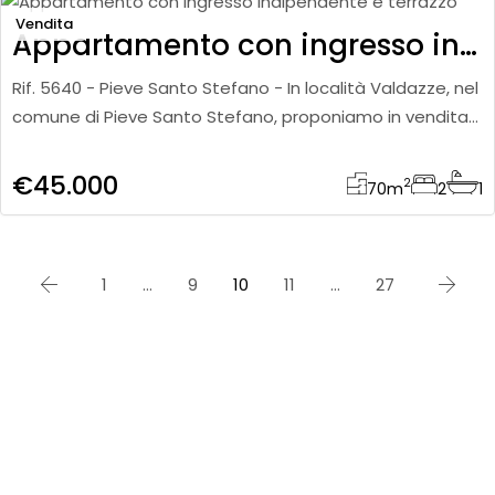
Vendita
Appartamento con ingresso indipendente e terrazzo
Rif. 5640 - Pieve Santo Stefano - In località Valdazze, nel
comune di Pieve Santo Stefano, proponiamo in vendita
appartamento di circa 70 mq, con ingresso
indipendente e di
€45.000
2
70
m
2
1
1
…
9
10
11
…
27