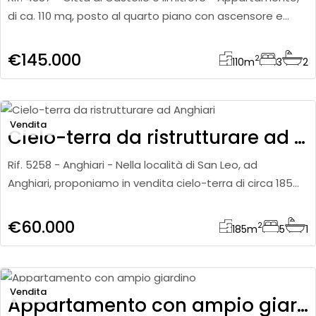
di ca. 110 mq, posto al quarto piano con ascensore e
composto da: soggiorno con balcone, cucina con
balcone e cami
€145.000
2
110
m
3
2
Vendita
Cielo-terra da ristrutturare ad Anghiari
Rif. 5258 - Anghiari - Nella località di San Leo, ad
Anghiari, proponiamo in vendita cielo-terra di circa 185
mq, completamente da ristrutturare, con ottimo
potenziale di
€60.000
2
185
m
5
1
Vendita
Appartamento con ampio giardino