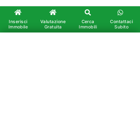
Inserisci
Valutazione
Cerca
Contattaci
Immobile
Gratuita
Immobili
Subito
×
Affitto
Vendita
Cerca
È vietata la copia, la riproduzione, la redistribuzione e
la pubblicazione, anche parziale, di contenuti e