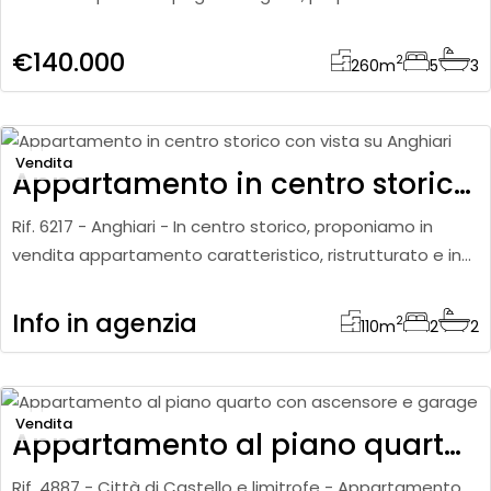
vendita esclusiva terra-cielo di 260 mq complessivi diviso
in
€140.000
2
260
m
5
3
Vendita
Appartamento in centro storico con vista su Anghiari
Rif. 6217 - Anghiari - In centro storico, proponiamo in
vendita appartamento caratteristico, ristrutturato e in
ottimo stato di manutenzione, posto al secondo piano
e pronto
Info in agenzia
2
110
m
2
2
Vendita
Appartamento al piano quarto con ascensore e garage
Rif. 4887 - Città di Castello e limitrofe - Appartamento,