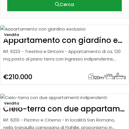
Cerca
Vendita
Appartamento con giardino esclusivo
Rif. 6223 - Trestina e Dintorni - Appartamento di ca. 120
mq posto al piano terra con ingresso indipendente,
inserito in un contesto recente e curato, ideale per chi
cerca c
€210.000
2
120
m
3
3
Vendita
Cielo-terra con due appartamenti indipendenti
Rif. 6210 - Pistrino e Citerna - In località San Romano,
nella tranquilla campagna di Fighille, proponiamo in