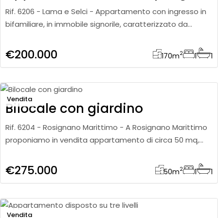
Rif. 6206 - Lama e Selci - Appartamento con ingresso in
bifamiliare, in immobile signorile, caratterizzato da
ambienti ampi e da un piacevole contesto esterno. Al
piano terr
€200.000
2
170
m
1
1
Vendita
Bilocale con giardino
Rif. 6204 - Rosignano Marittimo - A Rosignano Marittimo
proponiamo in vendita appartamento di circa 50 mq,
posto al secondo e ultimo piano di una piccola
palazzina. L’immo
€275.000
2
50
m
1
1
Vendita