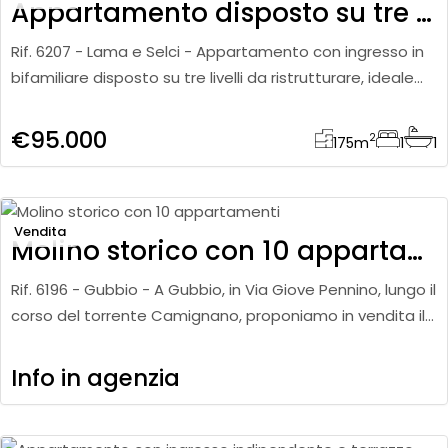
Appartamento disposto su tre livelli
Rif. 6207 - Lama e Selci - Appartamento con ingresso in
bifamiliare disposto su tre livelli da ristrutturare, ideale
per chi cerca una soluzione da personalizzare. A piano t
€95.000
2
175
m
1
1
Vendita
Molino storico con 10 appartamenti
Rif. 6196 - Gubbio - A Gubbio, in Via Giove Pennino, lungo il
corso del torrente Camignano, proponiamo in vendita il
suggestivo Molino delle Monache di San Benedetto,
immobi
Info in agenzia