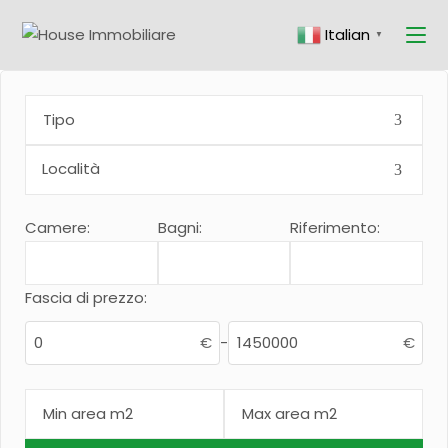
Skip
to
Italian
the
▼
content
Tipo
Camere:
Bagni:
Riferimento:
Fascia di prezzo:
€
-
€