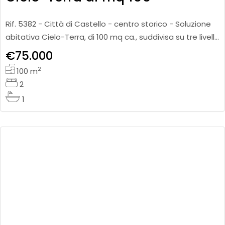
Rif. 5382 - Città di Castello - centro storico - Soluzione
abitativa Cielo-Terra, di 100 mq ca., suddivisa su tre livelli
e così composta: a piano terra ingresso indipende
€75.000
2
100
m
2
1