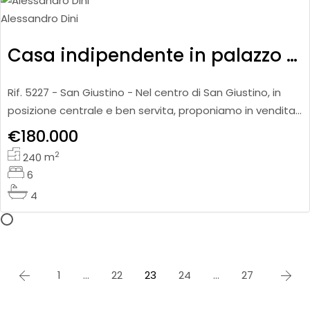
Alessandro Dini
Casa indipendente in palazzo storico con giardino
Rif. 5227 - San Giustino - Nel centro di San Giustino, in
posizione centrale e ben servita, proponiamo in vendita
casa indipendente inserita in palazzo storico, per una
€180.000
supe
2
240
m
6
4
1
…
22
23
24
…
27