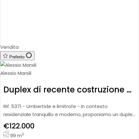
Vendita
Preferito
Alessio Marsili
Duplex di recente costruzione con garage
Rif. 5371 - Umbertide e limitrofe - In contesto
residenziale tranquillo e moderno, proponiamo un duplex
di recente costruzione, inserito in una piccola palazzina
€122.000
servita da
2
99
m