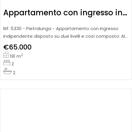
Appartamento con ingresso indipendente
Rif. 5330 - Pietralunga - Appartamento con ingresso
indipendente disposto su due livelli e così composto: Al
piano terra si trova un accogliente ingresso che
€65.000
conduce a una
2
191
m
2
2