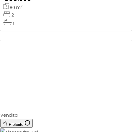
con ing
2
80
m
2
1
Vendita
Preferito