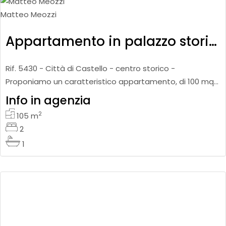
Matteo Meozzi
Appartamento in palazzo storico
Rif. 5430 - Città di Castello - centro storico -
Proponiamo un caratteristico appartamento, di 100 mq
ca., posto al piano secondo di un palazzo storico. La
Info in agenzia
disposizione int
2
105
m
2
1