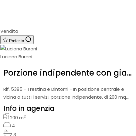
Vendita
Preferito
Luciana Burani
Porzione indipendente con giardino
Rif. 5395 - Trestina e Dintorni - In posizione centrale e
vicina a tutti i servizi, porzione indipendente, di 200 mq
ca., suddivisa in due appartamenti e così composta: app
Info in agenzia
2
200
m
4
3