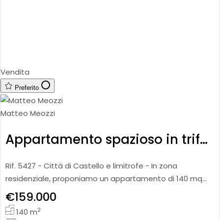
Vendita
Preferito
Matteo Meozzi
Appartamento spazioso in trifamiliare
Rif. 5427 - Città di Castello e limitrofe - In zona
residenziale, proponiamo un appartamento di 140 mq
ca., posto a piano primo di una palazzina trifamiliare.
€159.000
L’abita
2
140
m