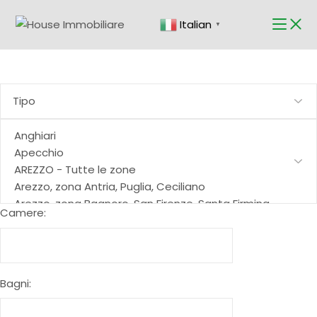
Skip
to
Italian
the
▼
content
Camere:
Bagni: