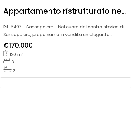
Appartamento ristrutturato nel centro storico
Rif. 5407 - Sansepolcro - Nel cuore del centro storico di
Sansepolcro, proponiamo in vendita un elegante
appartamento di circa 120 mq, posto al secondo piano e
€170.000
disposto su d
2
120
m
3
2