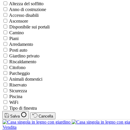
Altezza del soffitto
Anno di costruzione
Accesso disabili
Ascensore
Disponibile sui portali
Camino
Piani
Arredamento
Posti auto
Giardino privato
Riscaldamento
Citofono
Parcheggio
Animali domestici
Riservato
Sicurezza
Piscina
WiFi
Tipo di finestra
Salva
Cancella
Vendita