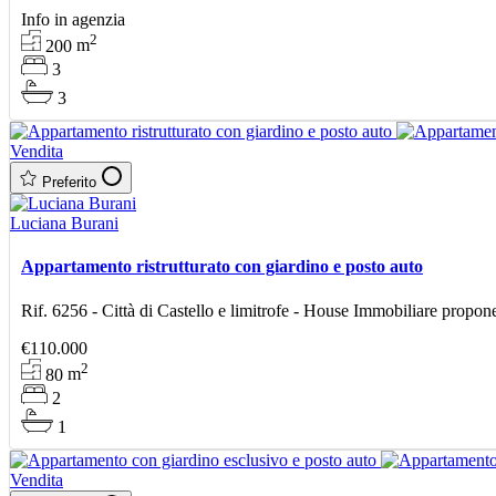
Info in agenzia
2
200
m
3
3
Vendita
Preferito
Luciana Burani
Appartamento ristrutturato con giardino e posto auto
Rif. 6256 - Città di Castello e limitrofe - House Immobiliare propone
€110.000
2
80
m
2
1
Vendita