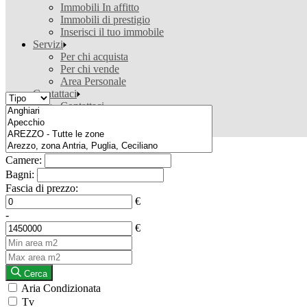
Immobili In affitto
Immobili di prestigio
Inserisci il tuo immobile
Servizi
Per chi acquista
Per chi vende
Area Personale
Contattaci
Contattaci
Valutazione gratuita
Ricerca casa
Camere:
Bagni:
Fascia di prezzo:
€
-
€
Cerca
Aria Condizionata
Tv