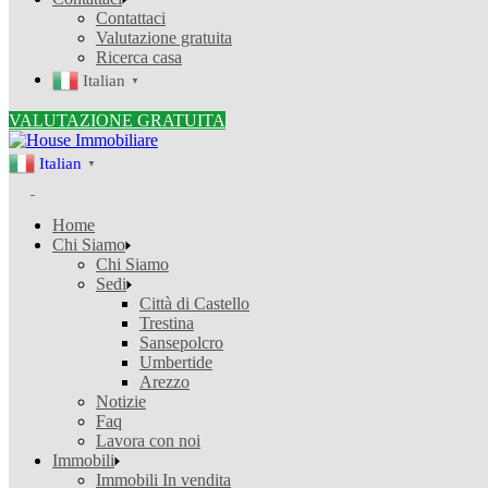
Contattaci
Valutazione gratuita
Ricerca casa
Italian
▼
VALUTAZIONE GRATUITA
Italian
▼
Home
Chi Siamo
Chi Siamo
Sedi
Città di Castello
Trestina
Sansepolcro
Umbertide
Arezzo
Notizie
Faq
Lavora con noi
Immobili
Immobili In vendita