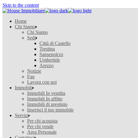
Skip to the content
Home
Chi Siamo
Chi Siamo
Sedi
Città di Castello
Trestina
Sansepolcro
Umbertide
Arezzo
Notizie
Faq
Lavora con noi
Immobili
Immobili In vendita
Immobili In affitto
Immobili di prestigio
Inserisci il tuo immobile
Servizi
Per chi acquista
Per chi vende
Area Personale
Contattaci