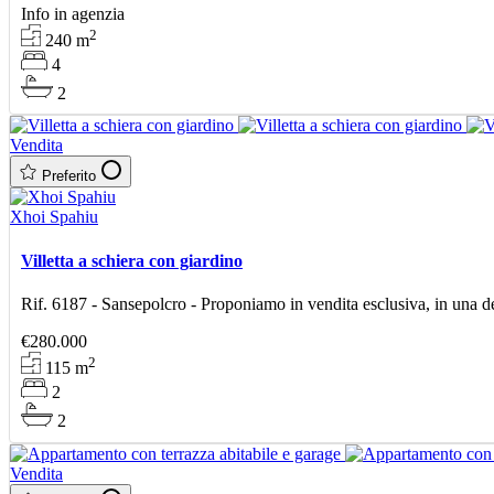
Info in agenzia
2
240
m
4
2
Vendita
Preferito
Xhoi Spahiu
Villetta a schiera con giardino
Rif. 6187 - Sansepolcro - Proponiamo in vendita esclusiva, in una del
€280.000
2
115
m
2
2
Vendita